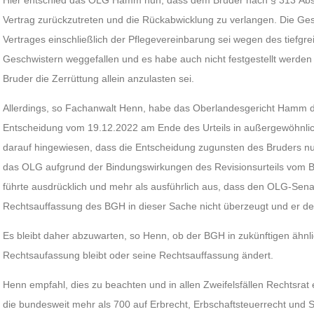
Hier entschied das OLG Hamm nun, dass dem Bruder nach § 313 Abs
Vertrag zurückzutreten und die Rückabwicklung zu verlangen. Die Ge
Vertrages einschließlich der Pflegevereinbarung sei wegen des tiefgr
Geschwistern weggefallen und es habe auch nicht festgestellt werd
Bruder die Zerrüttung allein anzulasten sei.
Allerdings, so Fachanwalt Henn, habe das Oberlandesgericht Hamm d
Entscheidung vom 19.12.2022 am Ende des Urteils in außergewöhnlich 
darauf hingewiesen, dass die Entscheidung zugunsten des Bruders nu
das OLG aufgrund der Bindungswirkungen des Revisionsurteils vom 
führte ausdrücklich und mehr als ausführlich aus, dass den OLG-Sena
Rechtsauffassung des BGH in dieser Sache nicht überzeugt und er des
Es bleibt daher abzuwarten, so Henn, ob der BGH in zukünftigen ähnli
Rechtsaufassung bleibt oder seine Rechtsauffassung ändert.
Henn empfahl, dies zu beachten und in allen Zweifelsfällen Rechtsrat 
die bundesweit mehr als 700 auf Erbrecht, Erbschaftsteuerrecht und S