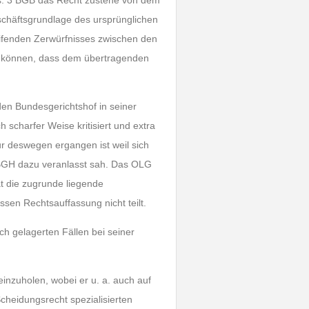
. 3 BGB das Recht zustehe von dem
schäftsgrundlage des ursprünglichen
eifenden Zerwürfnisses zwischen den
en können, dass dem übertragenden
en Bundesgerichtshof in seiner
scharfer Weise kritisiert und extra
r deswegen ergangen ist weil sich
BGH dazu veranlasst sah. Das OLG
t die zugrunde liegende
sen Rechtsauffassung nicht teilt.
ch gelagerten Fällen bei seiner
einzuholen, wobei er u. a. auch auf
cheidungsrecht spezialisierten