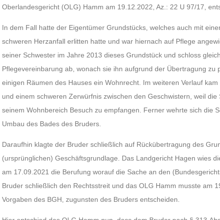
Oberlandesgericht (OLG) Hamm am 19.12.2022, Az.: 22 U 97/17, ent
In dem Fall hatte der Eigentümer Grundstücks, welches auch mit ei
schweren Herzanfall erlitten hatte und war hiernach auf Pflege ange
seiner Schwester im Jahre 2013 dieses Grundstück und schloss gleichze
Pflegevereinbarung ab, wonach sie ihn aufgrund der Übertragung zu p
einigen Räumen des Hauses ein Wohnrecht. Im weiteren Verlauf kam
und einem schweren Zerwürfnis zwischen den Geschwistern, weil die
seinem Wohnbereich Besuch zu empfangen. Ferner wehrte sich die Sc
Umbau des Bades des Bruders.
Daraufhin klagte der Bruder schließlich auf Rückübertragung des Gr
(ursprünglichen) Geschäftsgrundlage. Das Landgericht Hagen wies 
am 17.09.2021 die Berufung worauf die Sache an den (Bundesgericht
Bruder schließlich den Rechtsstreit und das OLG Hamm musste am 1
Vorgaben des BGH, zugunsten des Bruders entscheiden.