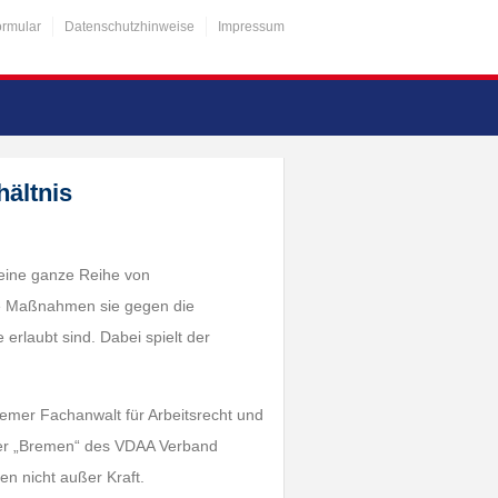
ormular
Datenschutzhinweise
Impressum
hältnis
 eine ganze Reihe von
che Maßnahmen sie gegen die
erlaubt sind. Dabei spielt der
emer Fachanwalt für Arbeitsrecht und
ter „Bremen“ des VDAA Verband
sen nicht außer Kraft.