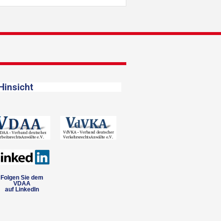
Hinsicht
Folgen Sie dem
VDAA
auf LinkedIn