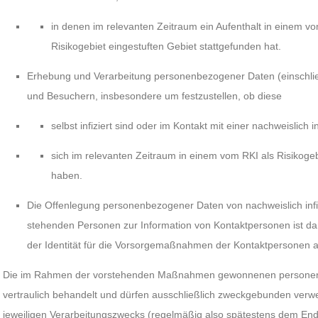
in denen im relevanten Zeitraum ein Aufenthalt in einem vo
Risikogebiet eingestuften Gebiet stattgefunden hat.
Erhebung und Verarbeitung personenbezogener Daten (einschli
und Besuchern, insbesondere um festzustellen, ob diese
selbst infiziert sind oder im Kontakt mit einer nachweislich 
sich im relevanten Zeitraum in einem vom RKI als Risikogeb
haben.
Die Offenlegung personenbezogener Daten von nachweislich infiz
stehenden Personen zur Information von Kontaktpersonen ist d
der Identität für die Vorsorgemaßnahmen der Kontaktpersonen a
Die im Rahmen der vorstehenden Maßnahmen gewonnenen persone
vertraulich behandelt und dürfen ausschließlich zweckgebunden ver
jeweiligen Verarbeitungszwecks (regelmäßig also spätestens dem En