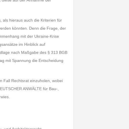
t diese auf der Annahme der
als hieraus auch die Kriterien für
werden könnten. Denn die Frage, der
mmenhang mit der Ukraine-Krise
gsansätze im Hinblick auf
ndlage nach Maßgabe des § 313 BGB
t mag mit Spannung die Entscheidung
n Fall Rechtsrat einzuholen, wobei
 DEUTSCHER ANWÄLTE für Bau-,
wies.