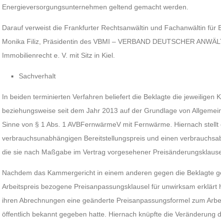
Energieversorgungsunternehmen geltend gemacht werden.
Darauf verweist die Frankfurter Rechtsanwältin und Fachanwältin für
Monika Filiz, Präsidentin des VBMI – VERBAND DEUTSCHER ANWÄLTE
Immobilienrecht e. V. mit Sitz in Kiel.
Sachverhalt
In beiden terminierten Verfahren beliefert die Beklagte die jeweiligen
beziehungsweise seit dem Jahr 2013 auf der Grundlage von Allgeme
Sinne von § 1 Abs. 1 AVBFernwärmeV mit Fernwärme. Hiernach stellt 
verbrauchsunabhängigen Bereitstellungspreis und einen verbrauchsa
die sie nach Maßgabe im Vertrag vorgesehener Preisänderungsklausel
Nachdem das Kammergericht in einem anderen gegen die Beklagte geri
Arbeitspreis bezogene Preisanpassungsklausel für unwirksam erklärt h
ihren Abrechnungen eine geänderte Preisanpassungsformel zum Arbei
öffentlich bekannt gegeben hatte. Hiernach knüpfte die Veränderung 