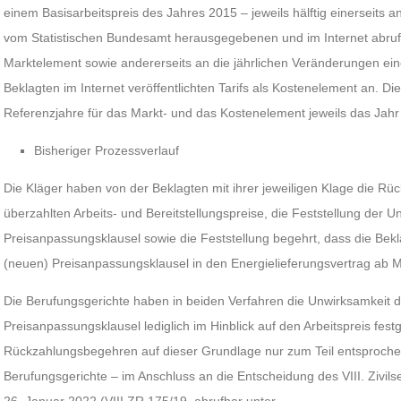
einem Basisarbeitspreis des Jahres 2015 – jeweils hälftig einerseits 
vom Statistischen Bundesamt herausgegebenen und im Internet abru
Marktelement sowie andererseits an die jährlichen Veränderungen eine
Beklagten im Internet veröffentlichten Tarifs als Kostenelement an. Di
Referenzjahre für das Markt- und das Kostenelement jeweils das Jahr
Bisheriger Prozessverlauf
Die Kläger haben von der Beklagten mit ihrer jeweiligen Klage die Rück
überzahlten Arbeits- und Bereitstellungspreise, die Feststellung der U
Preisanpassungsklausel sowie die Feststellung begehrt, dass die Bekl
(neuen) Preisanpassungsklausel in den Energielieferungsvertrag ab M
Die Berufungsgerichte haben in beiden Verfahren die Unwirksamkeit d
Preisanpassungsklausel lediglich im Hinblick auf den Arbeitspreis fest
Rückzahlungsbegehren auf dieser Grundlage nur zum Teil entsproch
Berufungsgerichte – im Anschluss an die Entscheidung des VIII. Zivi