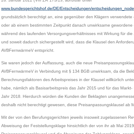
26. Januar 2022 (VIII ZR 175/19, abrufbar unter
www.bundesgerichtshof.de/DE/Entscheidungen/entscheidungen_node
grundsätzlich berechtigt an, eine gegenüber den Klägern verwendete
oder ab einem bestimmten Zeitpunkt danach unwirksame gewordene 
während des laufenden Versorgungsverhältnisses mit Wirkung für die
und soweit dadurch sichergestellt wird, dass die Klausel den Anforde
AVBFernwärmeV entspricht.
Sie waren jedoch der Auffassung, auch die neue Preisanpassungsklaus
AVBFernwärmeV in Verbindung mit § 134 BGB unwirksam, da die Bekl
Berechnungsfaktoren des Arbeitspreises in der Klausel willkürlich unt
habe, nämlich als Basisarbeitspreis das Jahr 2015 und für das Markt
Jahr 2018. Hierdurch würden die Kunden der Beklagten unangemessen 
deshalb nicht berechtigt gewesen, diese Preisanpassungsklausel ab M
Mit der von den Berufungsgerichten jeweils insoweit zugelassenen Revi
Abweisung der Feststellungsklage hinsichtlich der von ihr ab Mai 20