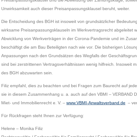
Preisanpassungsklausel und die Abweisung der Zahlungsklage, sowei
Unwirksamkeit auch dieser Preisanpassungsklausel beruht, weiter.
Die Entscheidung des BGH ist insoweit von grundsätzlicher Bedeutung, 
wirksame Preisanpassungsklauseln im Werkvertragsrecht abgeleitet 
Abwicklung von Werkverträgen in der Corona-Pandemie und im Zusa
beschäftigt die am Bau Beteiligten nach wie vor. Die bisherigen Lösun
Anpassungen nach den Grundsätzen des Wegfalls der Geschäftsgru
sind bei zerstrittenen Vertragsverhältnissen wenig hilfreich. Insowei
des BGH abzuwarten sein.
Filiz empfahl, dies zu beachten und bei Fragen zum Baurecht auf jede
sie in diesem Zusammenhang u. a. auch auf den VBMI – VERBAND
Miet- und Immobilienrecht e. V. –
www.VBMI-Anwaltsverband.de
– ver
Für Rückfragen steht Ihnen zur Verfügung:
Helene – Monika Filiz