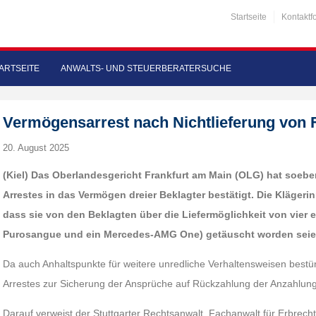
Startseite
Kontaktf
ARTSEITE
ANWALTS- UND STEUERBERATERSUCHE
Vermögensarrest nach Nichtlieferung von F
20. August 2025
(Kiel) Das Oberlandesgericht Frankfurt am Main (OLG) hat soeb
Arrestes in das Vermögen dreier Beklagter bestätigt. Die Kläger
dass sie von den Beklagten über die Liefermöglichkeit von vier e
Purosangue und ein Mercedes-AMG One) getäuscht worden seie
Da auch Anhaltspunkte für weitere unredliche Verhaltensweisen best
Arrestes zur Sicherung der Ansprüche auf Rückzahlung der Anzahlung
Darauf verweist der Stuttgarter Rechtsanwalt, Fachanwalt für Erbrech