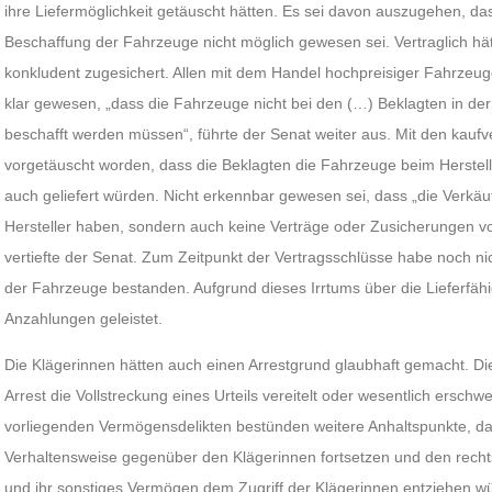
ihre Liefermöglichkeit getäuscht hätten. Es sei davon auszugehen, das
Beschaffung der Fahrzeuge nicht möglich gewesen sei. Vertraglich hätt
konkludent zugesichert. Allen mit dem Handel hochpreisiger Fahrzeuge 
klar gewesen, „dass die Fahrzeuge nicht bei den (…) Beklagten in de
beschafft werden müssen“, führte der Senat weiter aus. Mit den kaufv
vorgetäuscht worden, dass die Beklagten die Fahrzeuge beim Herstell
auch geliefert würden. Nicht erkennbar gewesen sei, dass „die Verkäu
Hersteller haben, sondern auch keine Verträge oder Zusicherungen 
vertiefte der Senat. Zum Zeitpunkt der Vertragsschlüsse habe noch ni
der Fahrzeuge bestanden. Aufgrund dieses Irrtums über die Lieferfähig
Anzahlungen geleistet.
Die Klägerinnen hätten auch einen Arrestgrund glaubhaft gemacht. 
Arrest die Vollstreckung eines Urteils vereitelt oder wesentlich ersc
vorliegenden Vermögensdelikten bestünden weitere Anhaltspunkte, das
Verhaltensweise gegenüber den Klägerinnen fortsetzen und den recht
und ihr sonstiges Vermögen dem Zugriff der Klägerinnen entziehen w