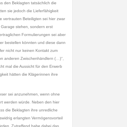
s den Beklagten tatsächlich die
en sie jedoch die Lieferfähigkeit
vertrauten Beteiligten sei hier zwar
r Garage stehen, sondern erst
ertraglichen Formulierungen sei aber
er bestellen könnten und diese dann
fer nicht nur keinen Kontakt zum
von anderen Zwischenhändlern (…)“,
cht mal die Aussicht für den Erwerb
keit hätten die Klägerinnen ihre
Dieser sei anzunehmen, wenn ohne
hwert werden würde. Neben den hier
s die Beklagten ihre unredliche
swidrig erlangten Vermögensvorteil
ürden. Zutreffend habe dabei das