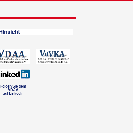
Hinsicht
Folgen Sie dem
VDAA
auf LinkedIn