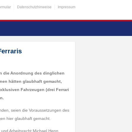
ormular
Datenschutzhinweise
Impressum
erraris
en die Anordnung des dinglichen
innen hätten glaubhaft gemacht,
xklusiven Fahrzeugen (drei Ferrari
n.
ünden, seien die Voraussetzungen des
en hier glaubhaft gemacht.
t und Arbeitsrecht Michael Henn,