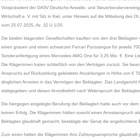
Vizepräsident der DASV Deutsche Anwalts- und Steuerberatervereinigu
Wirtschaft e. V. mit Sitz in Kiel, unter Hinweis auf die Mitteilung des
vom 25.07.2025, Az. 32 U 1/25.
Die beiden klagenden Gesellschaften kauften von den drei Beklagten v
einen grauen und einen schwarzen Ferrari Purosangue für jeweils 70
Sonderanfertigung eines Mercedes-AMG One für 3,25 Mio. €. Eine Lief
Die Klägerinnen traten schließlich von den Verträgen zurück. Sie bean
Anspruchs auf Rückzahlung geleisteter Anzahlungen in Höhe von € 7
dinglichen Arrestes in das Vermögen der Beklagten. Das Landgericht
stattgegeben und diesen Arrestbefehl nach Widerspruch der Beklagten 
Die hiergegen eingelegte Berufung der Beklagten hatte auch vor dem
keinen Erfolg. Die Klägerinnen hätten sowohl einen Arrestanspruch al
Beklagten glaubhaft gemacht, bestätigte der Senat die angefochtene 
Zum einen hätten die Klägerinnen ihre Zahlungsansprüche glaubhaft 