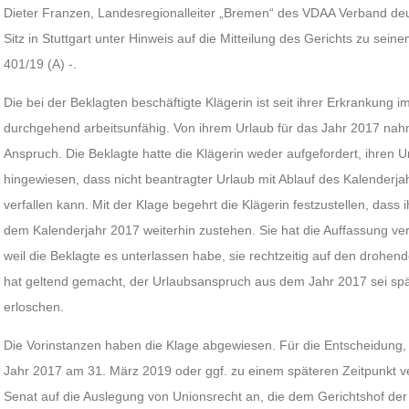
Dieter Franzen, Landesregionalleiter „Bremen“ des VDAA Verband deut
Sitz in Stuttgart unter Hinweis auf die Mitteilung des Gerichts zu sei
401/19 (A) -.
Die bei der Beklagten beschäftigte Klägerin ist seit ihrer Erkrankung 
durchgehend arbeitsunfähig. Von ihrem Urlaub für das Jahr 2017 nahm
Anspruch. Die Beklagte hatte die Klägerin weder aufgefordert, ihren 
hingewiesen, dass nicht beantragter Urlaub mit Ablauf des Kalenderj
verfallen kann. Mit der Klage begehrt die Klägerin festzustellen, dass 
dem Kalenderjahr 2017 weiterhin zustehen. Sie hat die Auffassung vertr
weil die Beklagte es unterlassen habe, sie rechtzeitig auf den drohend
hat geltend gemacht, der Urlaubsanspruch aus dem Jahr 2017 sei spä
erloschen.
Die Vorinstanzen haben die Klage abgewiesen. Für die Entscheidung,
Jahr 2017 am 31. März 2019 oder ggf. zu einem späteren Zeitpunkt ve
Senat auf die Auslegung von Unionsrecht an, die dem Gerichtshof der