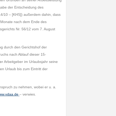
hen Gründen an seiner Arbeitsleistung
gabe der Entscheidung des
14/10 – [KHS]) außerdem dahin, dass
15 Monate nach dem Ende des
sgerichts Nr. 56/12 vom 7. August
ng durch den Gerichtshof der
uchs nach Ablauf dieser 15-
der Arbeitgeber im Urlaubsjahr seine
en Urlaub bis zum Eintritt der
Anspruch zu nehmen, wobei er u. a.
ww.vdaa.de
– verwies.