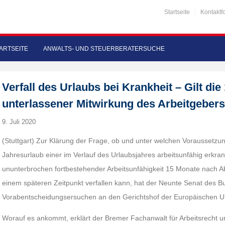
Startseite
Kontaktf
ARTSEITE
ANWALTS- UND STEUERBERATERSUCHE
Verfall des Urlaubs bei Krankheit – Gilt die
unterlassener Mitwirkung des Arbeitgeber
9. Juli 2020
(Stuttgart) Zur Klärung der Frage, ob und unter welchen Voraussetzu
Jahresurlaub einer im Verlauf des Urlaubsjahres arbeitsunfähig erkran
ununterbrochen fortbestehender Arbeitsunfähigkeit 15 Monate nach Ab
einem späteren Zeitpunkt verfallen kann, hat der Neunte Senat des Bu
Vorabentscheidungsersuchen an den Gerichtshof der Europäischen Un
Worauf es ankommt, erklärt der Bremer Fachanwalt für Arbeitsrecht 