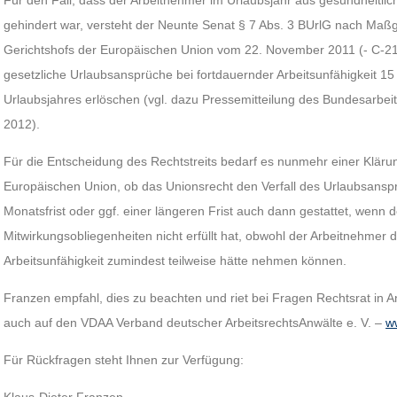
Für den Fall, dass der Arbeitnehmer im Urlaubsjahr aus gesundheitlic
gehindert war, versteht der Neunte Senat § 7 Abs. 3 BUrlG nach Maß
Gerichtshofs der Europäischen Union vom 22. November 2011 (- C-2
gesetzliche Urlaubsansprüche bei fortdauernder Arbeitsunfähigkeit 
Urlaubsjahres erlöschen (vgl. dazu Pressemitteilung des Bundesarbeit
2012).
Für die Entscheidung des Rechtstreits bedarf es nunmehr einer Kläru
Europäischen Union, ob das Unionsrecht den Verfall des Urlaubsanspr
Monatsfrist oder ggf. einer längeren Frist auch dann gestattet, wenn 
Mitwirkungsobliegenheiten nicht erfüllt hat, obwohl der Arbeitnehmer d
Arbeitsunfähigkeit zumindest teilweise hätte nehmen können.
Franzen empfahl, dies zu beachten und riet bei Fragen Rechtsrat in 
auch auf den VDAA Verband deutscher ArbeitsrechtsAnwälte e. V. –
w
Für Rückfragen steht Ihnen zur Verfügung: