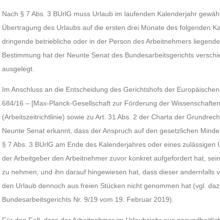
Nach § 7 Abs. 3 BUrlG muss Urlaub im laufenden Kalenderjahr gewä
Übertragung des Urlaubs auf die ersten drei Monate des folgenden Kal
dringende betriebliche oder in der Person des Arbeitnehmers liegende
Bestimmung hat der Neunte Senat des Bundesarbeitsgerichts verschi
ausgelegt.
Im Anschluss an die Entscheidung des Gerichtshofs der Europäische
684/16 – [Max-Planck-Gesellschaft zur Förderung der Wissenschaften
(Arbeitszeitrichtlinie) sowie zu Art. 31 Abs. 2 der Charta der Grundre
Neunte Senat erkannt, dass der Anspruch auf den gesetzlichen Minde
§ 7 Abs. 3 BUrlG am Ende des Kalenderjahres oder eines zulässigen 
der Arbeitgeber den Arbeitnehmer zuvor konkret aufgefordert hat, sein
zu nehmen, und ihn darauf hingewiesen hat, dass dieser andernfalls v
den Urlaub dennoch aus freien Stücken nicht genommen hat (vgl. daz
Bundesarbeitsgerichts Nr. 9/19 vom 19. Februar 2019).