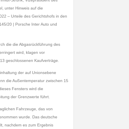
hmidt-Strunk, Vizepräsident des
l, unter Hinweis auf die
22 – Urteile des Gerichtshofs in den
45/20 | Porsche Inter Auto und
rch die die Abgasrückführung des
ringert wird, klagen vor
013 geschlossenen Kaufverträge.
Einhaltung der auf Unionsebene
wenn die Außentemperatur zwischen 15
ieses Fensters wird die
itung der Grenzwerte führt.
raglichen Fahrzeuge, das von
rgenommen wurde. Das deutsche
ilt, nachdem es zum Ergebnis