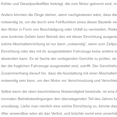
Kühler und Dieselpartikelfilter beiträgt, die vom Motor getrennt sind, 
Anders könnten die Dinge stehen, wenn nachgewiesen wäre, dass dies
notwendig ist, um die durch eine Fehlfunktion eines dieser Bauteile ve
den Motor in Form von Beschädigung oder Unfall zu vermeiden, Risike
eine konkrete Gefahr beim Betrieb des mit dieser Einrichtung ausgest
solche Abschalteinrichtung ist nur dann „notwendig“, wenn zum Zeit
Einrichtung oder des mit ihr ausgestatteten Fahrzeugs keine andere 
abwenden kann. Es ist Sache der vorlegenden Gerichte zu prüfen, ob d
der die fraglichen Fahrzeuge ausgestattet sind, zutrifft. Der Gerichtsh
Zusammenhang darauf hin, dass die Ausstattung mit einer Abschaltein
notwendig sein kann, um den Motor vor Verschmutzung und Verschlei
Selbst wenn die oben beschriebene Notwendigkeit bestünde, ist eine A
normalen Betriebsbedingungen den überwiegenden Teil des Jahres fun
unzulässig. Ließe man nämlich eine solche Einrichtung zu, könnte d
öfter anwendbar wäre als das Verbot, und brächte somit eine unverhä