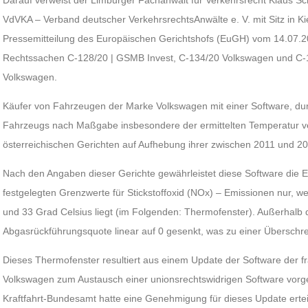
Darauf verweist der Limburger Fachanwalt für Verkehrsrecht Klaus Sc
VdVKA – Verband deutscher VerkehrsrechtsAnwälte e. V. mit Sitz in Kie
Pressemitteilung des Europäischen Gerichtshofs (EuGH) vom 14.07.20
Rechtssachen C-128/20 | GSMB Invest, C-134/20 Volkswagen und C-1
Volkswagen.
Käufer von Fahrzeugen der Marke Volkswagen mit einer Software, du
Fahrzeugs nach Maßgabe insbesondere der ermittelten Temperatur ver
österreichischen Gerichten auf Aufhebung ihrer zwischen 2011 und 2
Nach den Angaben dieser Gerichte gewährleistet diese Software die 
festgelegten Grenzwerte für Stickstoffoxid (NOx) – Emissionen nur, 
und 33 Grad Celsius liegt (im Folgenden: Thermofenster). Außerhalb d
Abgasrückführungsquote linear auf 0 gesenkt, was zu einer Überschre
Dieses Thermofenster resultiert aus einem Update der Software der f
Volkswagen zum Austausch einer unionsrechtswidrigen Software vo
Kraftfahrt-Bundesamt hatte eine Genehmigung für dieses Update erte