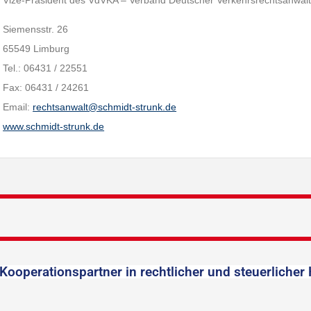
Vize-Präsident des VdVKA – Verband Deutscher Verkehrsrechtsanwälte
Siemensstr. 26
65549 Limburg
Tel.: 06431 / 22551
Fax: 06431 / 24261
Email:
rechtsanwalt@schmidt-strunk.de
www.schmidt-strunk.de
Kooperationspartner in rechtlicher und steuerlicher 