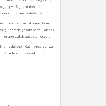
rten kann, und somit vertragswidrig
migung verfügt und daher im
inrichtung ausgestattet ist.
gestuft werden, selbst wenn dieser
htung Kenntnis gehabt hätte – dieses
cht grundsätzlich ausgeschlossen.
ingt rechtlichen Rat in Anspruch zu
r Verkehrsrechtsanwälte e. V. –