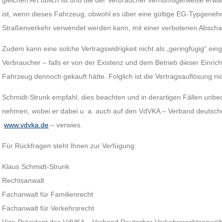
gleichen Art üblich ist und die der Verbraucher vernünftigerweise erwa
ist, wenn dieses Fahrzeug, obwohl es über eine gültige EG-Typgeneh
Straßenverkehr verwendet werden kann, mit einer verbotenen Abschalte
Zudem kann eine solche Vertragswidrigkeit nicht als „geringfügig“ ein
Verbraucher – falls er von der Existenz und dem Betrieb dieser Einric
Fahrzeug dennoch gekauft hätte. Folglich ist die Vertragsauflösung ni
Schmidt-Strunk empfahl, dies beachten und in derartigen Fällen unbed
nehmen, wobei er dabei u. a. auch auf den VdVKA – Verband deutsche
www.vdvka.de
– verwies.
Für Rückfragen steht Ihnen zur Verfügung:
Klaus Schmidt-Strunk
Rechtsanwalt
Fachanwalt für Familienrecht
Fachanwalt für Verkehrsrecht