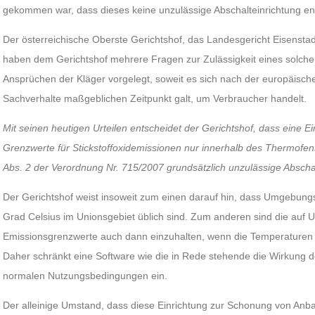
gekommen war, dass dieses keine unzulässige Abschalteinrichtung ent
Der österreichische Oberste Gerichtshof, das Landesgericht Eisensta
haben dem Gerichtshof mehrere Fragen zur Zulässigkeit eines solch
Ansprüchen der Kläger vorgelegt, soweit es sich nach der europäisch
Sachverhalte maßgeblichen Zeitpunkt galt, um Verbraucher handelt.
Mit seinen heutigen Urteilen entscheidet der Gerichtshof, dass eine Ei
Grenzwerte für Stickstoffoxidemissionen nur innerhalb des Thermofenst
Abs. 2 der Verordnung Nr. 715/2007 grundsätzlich unzulässige Abschalt
Der Gerichtshof weist insoweit zum einen darauf hin, dass Umgebung
Grad Celsius im Unionsgebiet üblich sind. Zum anderen sind die auf 
Emissionsgrenzwerte auch dann einzuhalten, wenn die Temperaturen d
Daher schränkt eine Software wie die in Rede stehende die Wirkung d
normalen Nutzungsbedingungen ein.
Der alleinige Umstand, dass diese Einrichtung zur Schonung von Anba