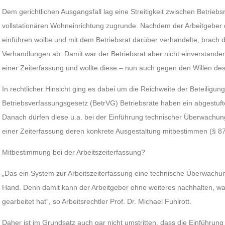
Dem gerichtlichen Ausgangsfall lag eine Streitigkeit zwischen Betriebs
vollstationären Wohneinrichtung zugrunde. Nachdem der Arbeitgeber 
einführen wollte und mit dem Betriebsrat darüber verhandelte, brach d
Verhandlungen ab. Damit war der Betriebsrat aber nicht einverstanden
einer Zeiterfassung und wollte diese – nun auch gegen den Willen de
In rechtlicher Hinsicht ging es dabei um die Reichweite der Beteiligu
Betriebsverfassungsgesetz (BetrVG) Betriebsräte haben ein abgestuf
Danach dürfen diese u.a. bei der Einführung technischer Überwachun
einer Zeiterfassung deren konkrete Ausgestaltung mitbestimmen (§ 87
Mitbestimmung bei der Arbeitszeiterfassung?
„Das ein System zur Arbeitszeiterfassung eine technische Überwachungs
Hand. Denn damit kann der Arbeitgeber ohne weiteres nachhalten, wa
gearbeitet hat“, so Arbeitsrechtler Prof. Dr. Michael Fuhlrott.
Daher ist im Grundsatz auch gar nicht umstritten, dass die Einführun