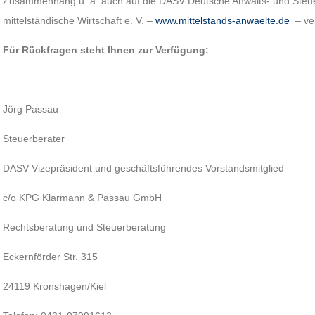
Zusammenhang u. a. auch auf die DASV Deutsche Anwalts- und Steuer
mittelständische Wirtschaft e. V. –
www.mittelstands-anwaelte.de
– ve
Für Rückfragen steht Ihnen zur Verfügung:
Jörg Passau
Steuerberater
DASV Vizepräsident und geschäftsführendes Vorstandsmitglied
c/o KPG Klarmann & Passau GmbH
Rechtsberatung und Steuerberatung
Eckernförder Str. 315
24119 Kronshagen/Kiel