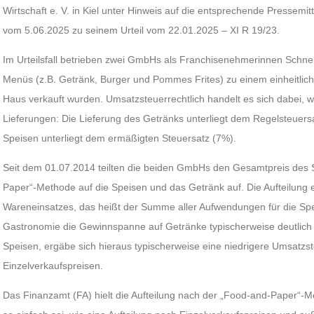
Wirtschaft e. V. in Kiel unter Hinweis auf die entsprechende Pressemi
vom 5.06.2025 zu seinem Urteil vom 22.01.2025 – XI R 19/23.
Im Urteilsfall betrieben zwei GmbHs als Franchisenehmerinnen Schnell
Menüs (z.B. Getränk, Burger und Pommes Frites) zu einem einheitli
Haus verkauft wurden. Umsatzsteuerrechtlich handelt es sich dabei, w
Lieferungen: Die Lieferung des Getränks unterliegt dem Regelsteuers
Speisen unterliegt dem ermäßigten Steuersatz (7%).
Seit dem 01.07.2014 teilten die beiden GmbHs den Gesamtpreis des
Paper“-Methode auf die Speisen und das Getränk auf. Die Aufteilung 
Wareneinsatzes, das heißt der Summe aller Aufwendungen für die Spei
Gastronomie die Gewinnspanne auf Getränke typischerweise deutlich 
Speisen, ergäbe sich hieraus typischerweise eine niedrigere Umsatzste
Einzelverkaufspreisen.
Das Finanzamt (FA) hielt die Aufteilung nach der „Food-and-Paper“-Met