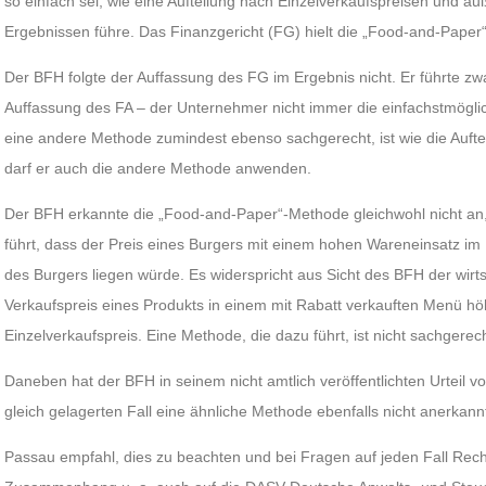
so einfach sei, wie eine Aufteilung nach Einzelverkaufspreisen und 
Ergebnissen führe. Das Finanzgericht (FG) hielt die „Food-and-Paper
Der BFH folgte der Auffassung des FG im Ergebnis nicht. Er führte z
Auffassung des FA – der Unternehmer nicht immer die einfachstmö
eine andere Methode zumindest ebenso sachgerecht, ist wie die Aufte
darf er auch die andere Methode anwenden.
Der BFH erkannte die „Food-and-Paper“-Methode gleichwohl nicht an,
führt, dass der Preis eines Burgers mit einem hohen Wareneinsatz i
des Burgers liegen würde. Es widerspricht aus Sicht des BFH der wirts
Verkaufspreis eines Produkts in einem mit Rabatt verkauften Menü höh
Einzelverkaufspreis. Eine Methode, die dazu führt, ist nicht sachgerech
Daneben hat der BFH in seinem nicht amtlich veröffentlichten Urteil 
gleich gelagerten Fall eine ähnliche Methode ebenfalls nicht anerkann
Passau empfahl, dies zu beachten und bei Fragen auf jeden Fall Rech