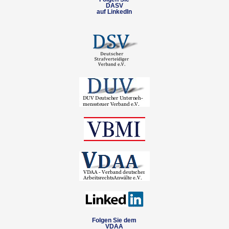
DASV
auf LinkedIn
Folgen Sie dem
VDAA