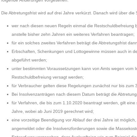
folgende Änderungen vorgesehen:
Die Abtretungsfrist wird auf drei Jahre verkürzt. Danach wird über di
wer nach diesen neuen Regeln einmal die Restschuldbefreiung 
anstelle bisher zehn Jahren ein weiteres Verfahren beantragen;
für ein solches zweites Verfahren beträgt die Abtretungsfrist dann
Erbschaften, Schenkungen und Lottogewinne müssen auch in de
abgeführt werden;
unter bestimmten Voraussetzungen kann von Amts wegen vom In
Restschuldbefreiung versagt werden;
für Verbraucher gelten diese Regelungen zunächst nur bis zum 
Bei Insolvenzanträgen nach diesem Datum beträgt die Abtretungs
für Verfahren, die bis zum 1.10.2020 beantragt werden, gilt ein
Jahre, wobei ab Juni 2019 gerechnet wird;
eine vorzeitige Beendigung vor Ablauf der drei Jahre ist möglic
angemeldet oder die Insolvenzforderungen sowie die Massekosten