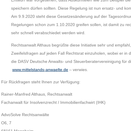
Entwurf war vorgesehen, dass Auskunfteien wie zum Beispiel di
speichern dürfen sollten. Diese Regelung ist nun ersatz- und ko
Am 9.9.2020 steht diese Gesetzesänderung auf der Tagesordnu
Regelungen schon zum 1.10.2020 greifen sollen, ist damit zu re
sehr schnell verabschiedet werden wird.
Rechtsanwalt Althaus begrüßte diese Initiative sehr und empfahl,
Zweifelsfragen auf jeden Fall Rechtsrat einzuholen, wobei er i
die DASV Deutsche Anwalts- und Steuerberatervereinigung für die
www.mittelstands-anwaelte.de
– verwies.
Für Rückfragen steht Ihnen zur Verfügung:
Rainer-Manfred Althaus, Rechtsanwalt
Fachanwalt für Insolvenzrecht / Immobilienfachwirt (IHK)
AdvoSolve Rechtsanwälte
O6, 7