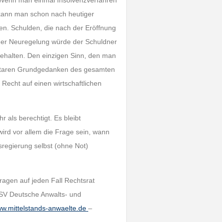
. Wenn man einmal Insolvenzverfahren
 kann man schon nach heutiger
en. Schulden, die nach der Eröffnung
der Neuregelung würde der Schuldner
behalten. Den einzigen Sinn, den man
entaren Grundgedanken des gesamten
 Recht auf einen wirtschaftlichen
r als berechtigt. Es bleibt
ird vor allem die Frage sein, wann
sregierung selbst (ohne Not)
ragen auf jeden Fall Rechtsrat
ASV Deutsche Anwalts- und
w.mittelstands-anwaelte.de
–