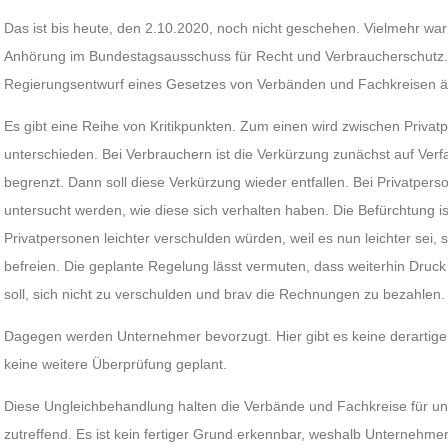
Das ist bis heute, den 2.10.2020, noch nicht geschehen. Vielmehr war
Anhörung im Bundestagsausschuss für Recht und Verbraucherschutz. D
Regierungsentwurf eines Gesetzes von Verbänden und Fachkreisen äuß
Es gibt eine Reihe von Kritikpunkten. Zum einen wird zwischen Priv
unterschieden. Bei Verbrauchern ist die Verkürzung zunächst auf Verf
begrenzt. Dann soll diese Verkürzung wieder entfallen. Bei Privatpers
untersucht werden, wie diese sich verhalten haben. Die Befürchtung i
Privatpersonen leichter verschulden würden, weil es nun leichter sei,
befreien. Die geplante Regelung lässt vermuten, dass weiterhin Druc
soll, sich nicht zu verschulden und brav die Rechnungen zu bezahlen.
Dagegen werden Unternehmer bevorzugt. Hier gibt es keine derartige 
keine weitere Überprüfung geplant.
Diese Ungleichbehandlung halten die Verbände und Fachkreise für ung
zutreffend. Es ist kein fertiger Grund erkennbar, weshalb Unternehme