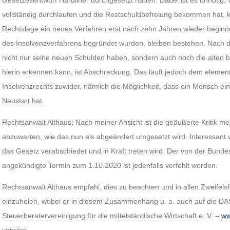
Gesetzesentwurf Hardliner durchgesetzt haben. Dabei ist es unnötig
vollständig durchlaufen und die Restschuldbefreiung bekommen hat,
Rechtslage ein neues Verfahren erst nach zehn Jahren wieder beginn
des Insolvenzverfahrens begründet wurden, bleiben bestehen. Nach 
nicht nur seine neuen Schulden haben, sondern auch noch die alten 
hierin erkennen kann, ist Abschreckung. Das läuft jedoch dem elem
Insolvenzrechts zuwider, nämlich die Möglichkeit, dass ein Mensch ein
Neustart hat.
Rechtsanwalt Althaus: Nach meiner Ansicht ist die geäußerte Kritik meh
abzuwarten, wie das nun als abgeändert umgesetzt wird. Interessant w
das Gesetz verabschiedet und in Kraft treten wird. Der von der Bunde
angekündigte Termin zum 1.10.2020 ist jedenfalls verfehlt worden.
Rechtsanwalt Althaus empfahl, dies zu beachten und in allen Zweifelsf
einzuholen, wobei er in diesem Zusammenhang u. a. auch auf die D
Steuerberatervereinigung für die mittelständische Wirtschaft e. V. –
ww