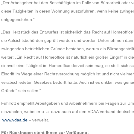
„Der Arbeitgeber hat den Beschäftigten im Falle von Büroarbeit oder v
diese Tätigkeiten in deren Wohnung auszuführen, wenn keine zwing
entgegenstehen.“
„Das Herzstück des Entwurfes ist sicherlich das Recht auf Homeoffice“,
die Aufsichtsbehörden geprüft werden und werden Unternehmen dan
zwingenden betrieblichen Gründe bestehen, warum ein Büroangestellte
weiter: „Ein Recht auf Homeoffice ist natürlich ein großer Eingriff in d
sinnvoll eine Tätigkeit im Homeoffice derzeit sein mag, so stellt sich 
Eingriff im Wege einer Rechtsverordnung möglich ist und nicht vielm
verabschiedeten Gesetzes bedurft hätte. Auch ist es unklar, was gen
Gründe“ sein sollen.“
Fuhlrott empfiehlt Arbeitgebern und Arbeitnehmern bei Fragen zur U
einzuholen, wobei er u. a. dazu auch auf den VDAA Verband deutscher
www.vdaa.de
– verweist.
Für Rückfragen steht Ihnen zur Verfügung: