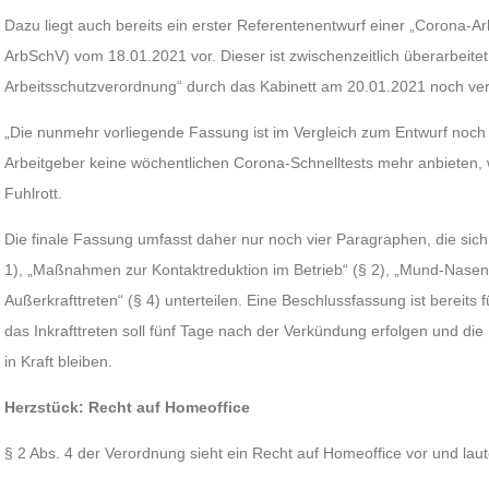
Dazu liegt auch bereits ein erster Referentenentwurf einer „Corona-A
ArbSchV) vom 18.01.2021 vor. Dieser ist zwischenzeitlich überarbeite
Arbeitsschutzverordnung“ durch das Kabinett am 20.01.2021 noch ve
„Die nunmehr vorliegende Fassung ist im Vergleich zum Entwurf noc
Arbeitgeber keine wöchentlichen Corona-Schnelltests mehr anbieten, 
Fuhlrott.
Die finale Fassung umfasst daher nur noch vier Paragraphen, die sich
1), „Maßnahmen zur Kontaktreduktion im Betrieb“ (§ 2), „Mund-Nasen-S
Außerkrafttreten“ (§ 4) unterteilen. Eine Beschlussfassung ist bereit
das Inkrafttreten soll fünf Tage nach der Verkündung erfolgen und d
in Kraft bleiben.
Herzstück: Recht auf Homeoffice
§ 2 Abs. 4 der Verordnung sieht ein Recht auf Homeoffice vor und laute