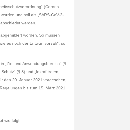
rbeitsschutzverordnung“ (Corona-
t worden und soll als „SARS-CoV-2-
rabschiedet werden.
h abgemildert worden. So müssen
wie es noch der Entwurf vorsah“, so
 in „Ziel und Anwendungsbereich“ (§
chutz“ (§ 3) und „Inkrafttreten,
s für den 20. Januar 2021 vorgesehen,
ie Regelungen bis zum 15. März 2021
t wie folgt: