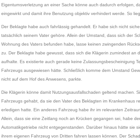
Eigentumsverletzung an einer Sache könne auch dadurch erfolgen, da
eingewirkt und damit ihre Benutzung objektiv verhindert werde. So lieg
Der Beklagte habe auch fahrlässig gehandelt. Er habe sich nicht sich
tatsächlich seinem Vater gehöre. Allein der Umstand, dass sich der S
Wohnung des Vaters befunden habe, lasse keinen zwingenden Rücksc
zu. Der Beklagte habe gewusst, dass sich die Klägerin zumindest a
aufhalte. Es existierte auch gerade keine Zulassungsbescheinigung Teil
Fahrzeugs ausgewiesen hätte. Schließlich komme dem Umstand Gewi
nicht auf dem Hof des Anwesens, parkte.
Die Klägerin könne damit Nutzungsausfallschaden geltend machen. Si
Fahrzeugs gehabt, da sie den Vater des Beklagten im Krankenhaus r
erledigen hatte. Ein anderes Fahrzeug habe ihr im relevanten Zeitra
Allein, dass sie eine Zeitlang noch an Krücken gegangen sei, habe d
Automatikgetriebe nicht entgegenstanden. Darüber hinaus hätte sie si
ihrem eigenen Fahrzeug von Dritten fahren lassen können. Der Schad