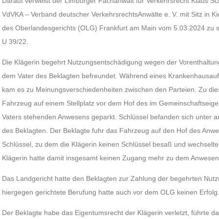
Darauf verweist der Limburger Fachanwalt für Verkehrsrecht Klaus Sc
VdVKA – Verband deutscher VerkehrsrechtsAnwälte e. V. mit Sitz in Kiel
des Oberlandesgerichts (OLG) Frankfurt am Main vom 5.03.2024 zu se
U 39/22.
Die Klägerin begehrt Nutzungsentschädigung wegen der Vorenthaltung 
dem Vater des Beklagten befreundet. Während eines Krankenhausaufe
kam es zu Meinungsverschiedenheiten zwischen den Parteien. Zu die
Fahrzeug auf einem Stellplatz vor dem Hof des im Gemeinschaftseig
Vaters stehenden Anwesens geparkt. Schlüssel befanden sich unter 
des Beklagten. Der Beklagte fuhr das Fahrzeug auf den Hof des Anwes
Schlüssel, zu dem die Klägerin keinen Schlüssel besaß und wechsel
Klägerin hatte damit insgesamt keinen Zugang mehr zu dem Anwesen
Das Landgericht hatte den Beklagten zur Zahlung der begehrten Nutzu
hiergegen gerichtete Berufung hatte auch vor dem OLG keinen Erfolg
Der Beklagte habe das Eigentumsrecht der Klägerin verletzt, führte d