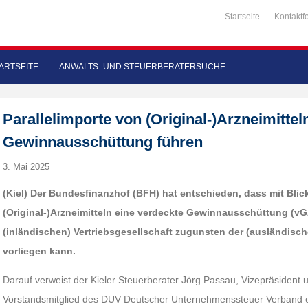
Startseite
Kontaktf
ARTSEITE
ANWALTS- UND STEUERBERATERSUCHE
Parallelimporte von (Original-)Arzneimitte
Gewinnausschüttung führen
3. Mai 2025
(Kiel) Der Bundesfinanzhof (BFH) hat entschieden, dass mit Blick
(Original-)Arzneimitteln eine verdeckte Gewinnausschüttung (v
(inländischen) Vertriebsgesellschaft zugunsten der (ausländisc
vorliegen kann.
Darauf verweist der Kieler Steuerberater Jörg Passau, Vizepräsident
Vorstandsmitglied des DUV Deutscher Unternehmenssteuer Verband e. V.