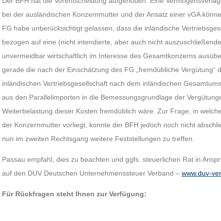
Der BFH hat die Vorentscheidung aufgehoben. Eine Vermögensverlag
bei der ausländischen Konzernmutter und der Ansatz einer vGA könn
FG habe unberücksichtigt gelassen, dass die inländische Vertriebsgese
bezogen auf eine (nicht intendierte, aber auch nicht auszuschließende
unvermeidbar wirtschaftlich im Interesse des Gesamtkonzerns ausübe.
gerade die nach der Einschätzung des FG „fremdübliche Vergütung“ d
inländischen Vertriebsgesellschaft nach dem inländischen Gesamtum
aus den Parallelimporten in die Bemessungsgrundlage der Vergütung
Weiterbelastung dieser Kosten fremdüblich wäre. Zur Frage, in welch
der Konzernmutter vorliegt, konnte der BFH jedoch noch nicht absch
nun im zweiten Rechtsgang weitere Feststellungen zu treffen.
Passau empfahl, dies zu beachten und ggfs. steuerlichen Rat in Ansp
auf den DUV Deutschen Unternehmenssteuer Verband –
www.duv-ve
Für Rückfragen steht Ihnen zur Verfügung: