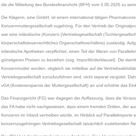
die die Mitteilung des Bundesfinanzhofs (BFH) vom 5.05.2025 zu sein
Die Klägerin, eine GmbH, ist einem international tätigen Pharmakonze
Konzernmuttergesellschaft zugehörig. Für den Vertrieb der Originalp
war eine inländische (Konzern-)Vertriebsgesellschaft (Tochtergesellsch
körperschaftsteuerrechtliches Organschaftsverhältnis) zuständig. Auf
inländische Apotheken verpflichtet, einen Teil der Waren von Paralleli
günstigeren Preisen zu beziehen (sog. Importförderklausel). Die dami
Konzernmutter wurden, obgleich sie mittelbar auf die Vertriebsaktivitä
Vertriebsgesellschaft zurückzuführen sind, nicht separat vergütet. D
vGA (Kostenersparnis der Muttergesellschaft) an und erhöhte das Ei
Das Finanzgericht (FG) war dagegen der Auffassung, dass die Voraus
das FA habe nicht nachgewiesen, dass einem fremden Dritten, der aus
Konzerns im Inland vertreiben würde, im Hinblick auf Parallelimporte 
konzernzugehörigen Vertriebsgesellschaft tatsächlich zustehenden 