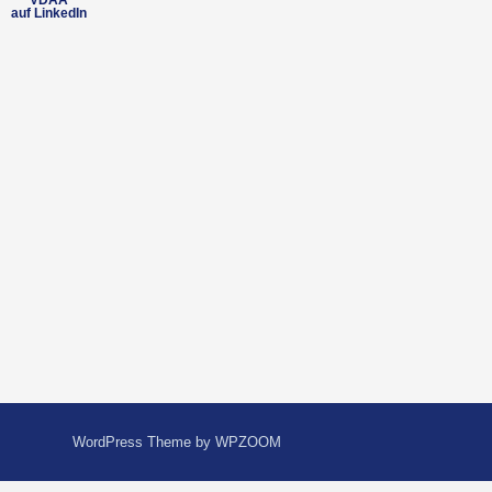
VDAA
auf LinkedIn
WordPress Theme by
WPZOOM