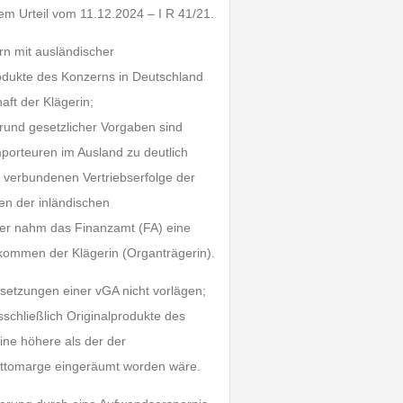
em Urteil vom 11.12.2024 – I R 41/21.
rn mit ausländischer
rodukte des Konzerns in Deutschland
aft der Klägerin;
grund gesetzlicher Vorgaben sind
mporteuren im Ausland zu deutlich
t verbundenen Vertriebserfolge der
ten der inländischen
aher nahm das Finanzamt (FA) eine
nkommen der Klägerin (Organträgerin).
setzungen einer vGA nicht vorlägen;
schließlich Originalprodukte des
eine höhere als der der
Nettomarge eingeräumt worden wäre.