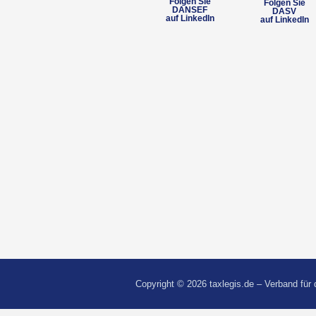
Folgen Sie
Folgen Sie
DANSEF
DASV
auf LinkedIn
auf LinkedIn
Copyright © 2026 taxlegis.de – Verband für 