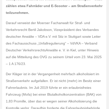
zählen etwa Fahrräder und E-Scooter – am Straßenverkehr
teilzunehmen.
Darauf verweist der Moerser Fachanwalt für Straf- und
Verkehrsrecht Bertil Jakobson, Vizepräsident des Verbandes
deutscher Anwälte – VDA e.V. mit Sitz in Stuttgart sowie Leiter
des Fachausschuss „Unfallregulierung“ – VdVKA – Verband
Deutscher VerkehrsrechtsAnwälte e. V. in Kiel, unter Hinweis
auf die Mitteilung des OVG zu seinem Urteil vom 23. Mai 2025
– 1 A 176/23.
Der Kläger ist in der Vergangenheit mehrfach alkoholisiert im
Straßenverkehr aufgefallen. Er ist nicht (mehr) im Besitz einer
Fahrerlaubnis. Im Juli 2019 führte er ein erlaubnisfreies
Fahrzeug (Mofa) bei einer Blutalkoholkonzentration (BAK) von
1,83 Promille, über das er wegen seiner Alkoholisierung die
Kontrolle verlor. Daraufhin forderte die Fahrerlaubnisbehörde