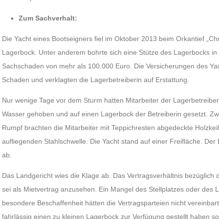
Zum Sachverhalt:
Die Yacht eines Bootseigners fiel im Oktober 2013 beim Orkantief „Chr
Lagerbock. Unter anderem bohrte sich eine Stütze des Lagerbocks in 
Sachschaden von mehr als 100.000 Euro. Die Versicherungen des Ya
Schaden und verklagten die Lagerbetreiberin auf Erstattung.
Nur wenige Tage vor dem Sturm hatten Mitarbeiter der Lagerbetreibe
Wasser gehoben und auf einen Lagerbock der Betreiberin gesetzt. Zw
Rumpf brachten die Mitarbeiter mit Teppichresten abgedeckte Holzkeile
aufliegenden Stahlschwelle. Die Yacht stand auf einer Freifläche. Der
ab.
Das Landgericht wies die Klage ab. Das Vertragsverhältnis bezüglich 
sei als Mietvertrag anzusehen. Ein Mangel des Stellplatzes oder des 
besondere Beschaffenheit hätten die Vertragsparteien nicht vereinbart
fahrlässig einen zu kleinen Lagerbock zur Verfügung gestellt haben sol