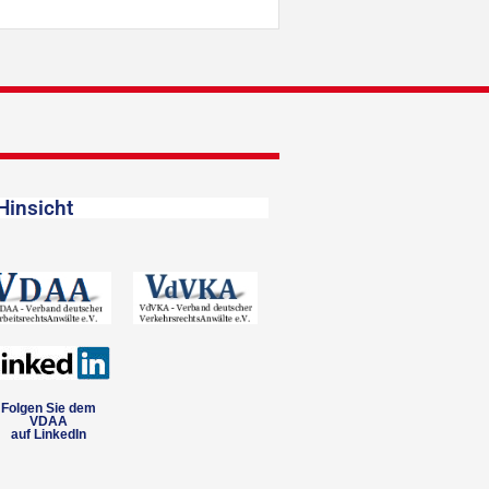
Hinsicht
Folgen Sie dem
VDAA
auf LinkedIn