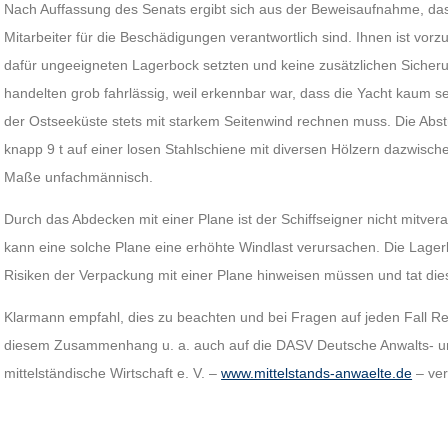
Nach Auffassung des Senats ergibt sich aus der Beweisaufnahme, dass
Mitarbeiter für die Beschädigungen verantwortlich sind. Ihnen ist vorz
dafür ungeeigneten Lagerbock setzten und keine zusätzlichen Siche
handelten grob fahrlässig, weil erkennbar war, dass die Yacht kaum se
der Ostseeküste stets mit starkem Seitenwind rechnen muss. Die Abs
knapp 9 t auf einer losen Stahlschiene mit diversen Hölzern dazwisch
Maße unfachmännisch.
Durch das Abdecken mit einer Plane ist der Schiffseigner nicht mitver
kann eine solche Plane eine erhöhte Windlast verursachen. Die Lagerb
Risiken der Verpackung mit einer Plane hinweisen müssen und tat die
Klarmann empfahl, dies zu beachten und bei Fragen auf jeden Fall Rec
diesem Zusammenhang u. a. auch auf die DASV Deutsche Anwalts- und
mittelständische Wirtschaft e. V. –
www.mittelstands-anwaelte.de
– ver