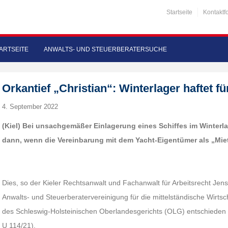
Startseite
Kontaktf
ARTSEITE
ANWALTS- UND STEUERBERATERSUCHE
Orkantief „Christian“: Winterlager haftet f
4. September 2022
(K
iel) Bei unsachgemäßer Einlagerung eines Schiffes im Winterla
dann, wenn die Vereinbarung mit dem Yacht-Eigentümer als „Mie
Dies, so der Kieler Rechtsanwalt und Fachanwalt für Arbeitsrecht J
Anwalts- und Steuerberatervereinigung für die mittelständische Wirtschaf
des Schleswig-Holsteinischen Oberlandesgerichts (OLG) entschieden 
U 114/21).