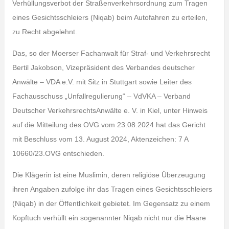
Verhüllungsverbot der Straßenverkehrsordnung zum Tragen
eines Gesichtsschleiers (Niqab) beim Autofahren zu erteilen,
zu Recht abge­lehnt.
Das, so der Moerser Fachanwalt für Straf- und Verkehrsrecht
Bertil Jakobson, Vizepräsident des Verbandes deutscher
Anwälte – VDA e.V. mit Sitz in Stuttgart sowie Leiter des
Fachausschuss „Unfallregulierung“ – VdVKA – Verband
Deutscher VerkehrsrechtsAnwälte e. V. in Kiel, unter Hinweis
auf die Mitteilung des OVG vom 23.08.2024 hat das Gericht
mit Beschluss vom 13. August 2024, Aktenzeichen: 7 A
10660/23.OVG entschieden.
Die Klägerin ist eine Muslimin, deren religiöse Überzeugung
ihren Angaben zufolge ihr das Tragen eines Gesichtsschleiers
(Niqab) in der Öffentlichkeit gebietet. Im Gegensatz zu einem
Kopftuch verhüllt ein sogenannter Niqab nicht nur die Haare