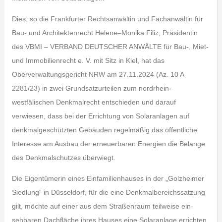
Dies, so die Frankfurter Rechtsanwältin und Fachanwältin für
Bau- und Architektenrecht Helene–Monika Filiz, Präsidentin
des VBMI – VERBAND DEUTSCHER ANWÄLTE für Bau-, Miet-
und Immobilienrecht e. V. mit Sitz in Kiel, hat das
Oberverwaltungsgericht NRW am 27.11.2024 (Az. 10 A
2281/23) in zwei Grundsatzurteilen zum nordrhein-
westfälischen Denkmalrecht entschieden und darauf
verwiesen, dass bei der Errichtung von Solaranlagen auf
denkmalgeschützten Gebäuden regelmäßig das öffentliche
Interesse am Ausbau der erneuerbaren Energien die Belange
des Denkmalschutzes überwiegt.
Die Eigentümerin eines Einfamilienhauses in der „Golzheimer
Siedlung“ in Düsseldorf, für die eine Denkmalbereichssatzung
gilt, möchte auf einer aus dem Straßenraum teilweise ein­
sehbaren Dachfläche ihres Hauses eine Solaranlage errichten.