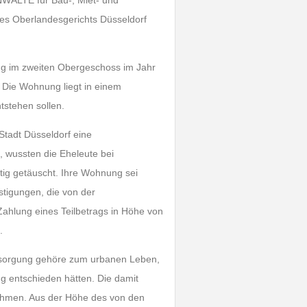
WÄLTE für Bau-, Miet- und
g des Oberlandesgerichts Düsseldorf
g im zweiten Obergeschoss im Jahr
 Die Wohnung liegt in einem
stehen sollen.
Stadt Düsseldorf eine
, wussten die Eheleute bei
stig getäuscht. Ihre Wohnung sei
tigungen, die von der
ahlung eines Teilbetrags in Höhe von
.
lentsorgung gehöre zum urbanen Leben,
g entschieden hätten. Die damit
ehmen. Aus der Höhe des von den