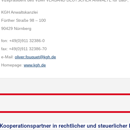
Vizepräsident des VBMI VERBAND DEUTSCHER ANWÄLTE für Bau-, Mie
KGH Anwaltskanzlei
Fürther Straße 98 – 100
90429 Nürnberg
fon: +49(0)911 32386-0
fax: +49(0)911 32386-70
e-Mail:
oliver.fouquet@kgh.de
Homepage:
www.kgh.de
Kooperationspartner in rechtlicher und steuerlicher 