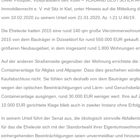
Oliver Fouquet, Vizepräsident des VBMI – VERBAND DEUTSCHER AN
Immobilienrecht e. V. mit Sitz in Kiel, unter Hinweis auf die Mitteilun
vom 10.02.2020 zu seinem Urteil vom 21.01.2020, Az. I-21 U 46/19.
Die Eheleute hatten 2015 eine rund 140 qm große Vierzimmerwohnun
2015 von dem Bauträger in Düsseldorf für rund 550.000 EUR gekauft.
größeren Neubaugebiet, in dem insgesamt rund 1.800 Wohnungen ent
Auf der anderen Straßenseite gegenüber der Wohnung errichtete die 
Containeranlage für Altglas und Altpapier. Dass dies geschehen würde
Kaufabschluss nicht. Sie fühlen sich deshalb von dem Bauträger argli
wegen der optischen Beeinträchtigungen und Lärm- und Geruchsbeläs
Containeranlage ausgingen, rund 30.000 EUR weniger wert. Ihre auf Z
10.000 EUR gerichtete Klage blieb auch in zweiter Instanz ohne Erfolg
In seinem Urteil führt der Senat aus, die ökologisch sinnvolle Abfal
für das die Eheleute sich mit der Standortwahl ihrer Eigentumswohnun
einhergehenden Beeinträchtigungen seien unvermeidbar und hinzun