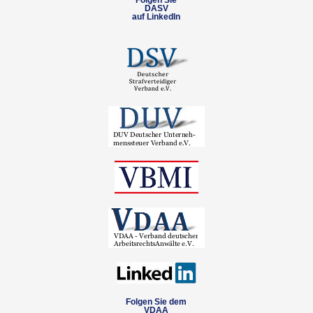
Folgen Sie
DASV
auf LinkedIn
Folgen Sie dem
VDAA