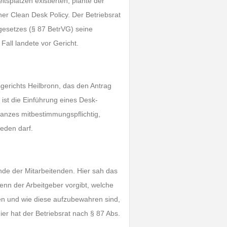
splätzen existierten, plante der
er Clean Desk Policy. Der Betriebsrat
gesetzes (§ 87 BetrVG) seine
Fall landete vor Gericht.
gerichts Heilbronn, das den Antrag
 ist die Einführung eines Desk-
Ganzes mitbestimmungspflichtig,
reden darf.
de der Mitarbeitenden. Hier sah das
nn der Arbeitgeber vorgibt, welche
en und wie diese aufzubewahren sind,
er hat der Betriebsrat nach § 87 Abs.