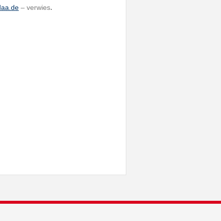
aa.de
– verwies
.