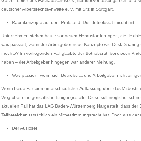
Görzel, Leiter des Fachausschusses „Betriebsverfassungsrecht und
deutscher ArbeitsrechtsAnwälte e. V. mit Sitz in Stuttgart.
Raumkonzepte auf dem Prüfstand: Der Betriebsrat mischt mit!
Unternehmen stehen heute vor neuen Herausforderungen, die flexibl
was passiert, wenn der Arbeitgeber neue Konzepte wie Desk-Sharing 
möchte? Im vorliegenden Fall glaubte der Betriebsrat, bei diesen Än
haben – der Arbeitgeber hingegen war anderer Meinung.
Was passiert, wenn sich Betriebsrat und Arbeitgeber nicht einige
Wenn beide Parteien unterschiedlicher Auffassung über das Mitbestimm
Weg über eine gerichtliche Einigungsstelle. Diese soll möglichst schne
aktuellen Fall hat das LAG Baden-Württemberg klargestellt, dass der 
Teilbereichen tatsächlich ein Mitbestimmungsrecht hat. Doch was ge
Der Auslöser: