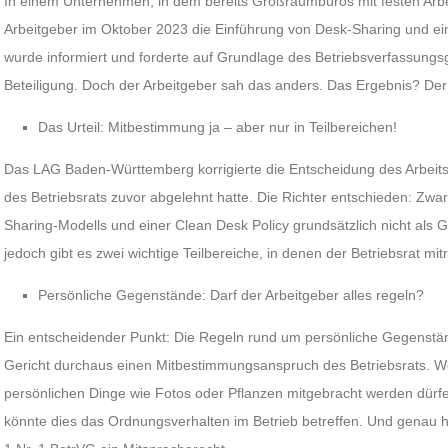
In einem Unternehmen, in dem bereits Großraumbüros mit festen Arbeit
Arbeitgeber im Oktober 2023 die Einführung von Desk-Sharing und ein
wurde informiert und forderte auf Grundlage des Betriebsverfassungs
Beteiligung. Doch der Arbeitgeber sah das anders. Das Ergebnis? Der 
Das Urteil: Mitbestimmung ja – aber nur in Teilbereichen!
Das LAG Baden-Württemberg korrigierte die Entscheidung des Arbeits
des Betriebsrats zuvor abgelehnt hatte. Die Richter entschieden: Zwar
Sharing-Modells und einer Clean Desk Policy grundsätzlich nicht als 
jedoch gibt es zwei wichtige Teilbereiche, in denen der Betriebsrat mit
Persönliche Gegenstände: Darf der Arbeitgeber alles regeln?
Ein entscheidender Punkt: Die Regeln rund um persönliche Gegenstän
Gericht durchaus einen Mitbestimmungsanspruch des Betriebsrats. We
persönlichen Dinge wie Fotos oder Pflanzen mitgebracht werden dürf
könnte dies das Ordnungsverhalten im Betrieb betreffen. Und genau hi