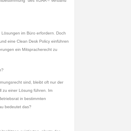
 Mitbestimmung“ des VDAA – Verband
e Lösungen im Büro erfordern. Doch
und eine Clean Desk Policy einführen
derungen ein Mitspracherecht zu
n?
ungsrecht sind, bleibt oft nur der
ll zu einer Lösung führen. Im
Betriebsrat in bestimmten
nau bedeutet das?