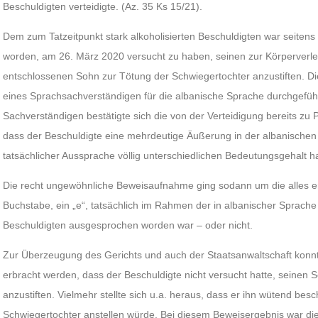
Beschuldigten verteidigte. (Az. 35 Ks 15/21).
Dem zum Tatzeitpunkt stark alkoholisierten Beschuldigten war seitens
worden, am 26. März 2020 versucht zu haben, seinen zur Körperverle
entschlossenen Sohn zur Tötung der Schwiegertochter anzustiften. D
eines Sprachsachverständigen für die albanische Sprache durchgef
Sachverständigen bestätigte sich die von der Verteidigung bereits zu 
dass der Beschuldigte eine mehrdeutige Äußerung in der albanischen S
tatsächlicher Aussprache völlig unterschiedlichen Bedeutungsgehalt 
Die recht ungewöhnliche Beweisaufnahme ging sodann um die alles en
Buchstabe, ein „e“, tatsächlich im Rahmen der in albanischer Sprach
Beschuldigten ausgesprochen worden war – oder nicht.
Zur Überzeugung des Gerichts und auch der Staatsanwaltschaft konnte
erbracht werden, dass der Beschuldigte nicht versucht hatte, seinen 
anzustiften. Vielmehr stellte sich u.a. heraus, dass er ihn wütend bes
Schwiegertochter anstellen würde. Bei diesem Beweisergebnis war di