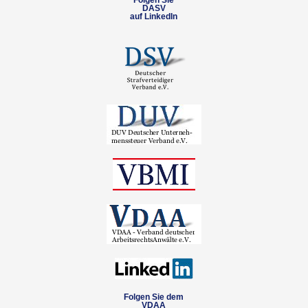
Folgen Sie
DASV
auf LinkedIn
Folgen Sie dem
VDAA