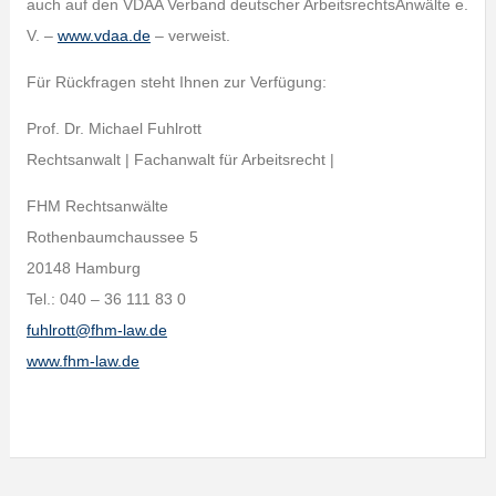
auch auf den VDAA Verband deutscher ArbeitsrechtsAnwälte e.
V. –
www.vdaa.de
– verweist.
Für Rückfragen steht Ihnen zur Verfügung:
Prof. Dr. Michael Fuhlrott
Rechtsanwalt | Fachanwalt für Arbeitsrecht |
FHM Rechtsanwälte
Rothenbaumchaussee 5
20148 Hamburg
Tel.: 040 – 36 111 83 0
fuhlrott@fhm-law.de
www.fhm-law.de