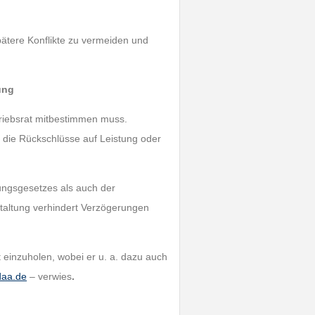
pätere Konflikte zu vermeiden und
ung
triebsrat mitbestimmen muss.
 die Rückschlüsse auf Leistung oder
ungsgesetzes als auch der
staltung verhindert Verzögerungen
t einzuholen, wobei er u. a. dazu auch
aa.de
– verwies
.