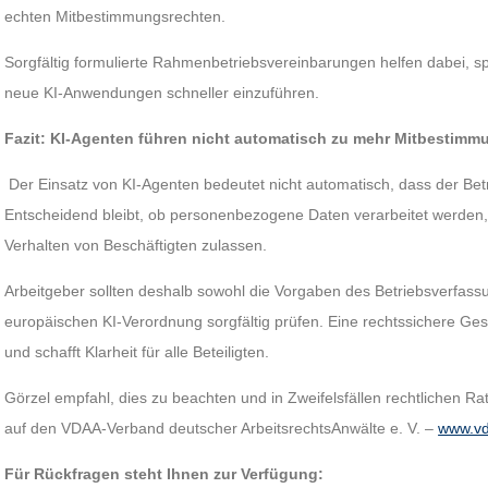
echten Mitbestimmungsrechten.
Sorgfältig formulierte Rahmenbetriebsvereinbarungen helfen dabei, s
neue KI-Anwendungen schneller einzuführen.
Fazit: KI-Agenten führen nicht automatisch zu mehr Mitbestimm
Der Einsatz von KI-Agenten bedeutet nicht automatisch, dass der Be
Entscheidend bleibt, ob personenbezogene Daten verarbeitet werden,
Verhalten von Beschäftigten zulassen.
Arbeitgeber sollten deshalb sowohl die Vorgaben des Betriebsverfass
europäischen KI-Verordnung sorgfältig prüfen. Eine rechtssichere Ge
und schafft Klarheit für alle Beteiligten.
Görzel empfahl, dies zu beachten und in Zweifelsfällen rechtlichen Ra
auf den VDAA-Verband deutscher ArbeitsrechtsAnwälte e. V. –
www.vd
Für Rückfragen steht Ihnen zur Verfügung: