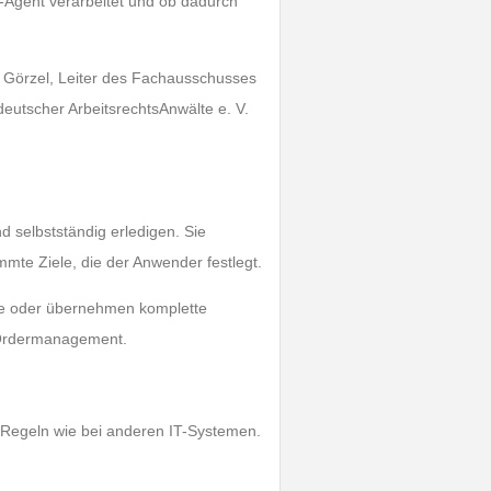
I-Agent verarbeitet und ob dadurch
.
er Görzel, Leiter des Fachausschusses
utscher ArbeitsrechtsAnwälte e. V.
d selbstständig erledigen. Sie
mte Ziele, die der Anwender festlegt.
itte oder übernehmen komplette
m Ordermanagement.
 Regeln wie bei anderen IT-Systemen.