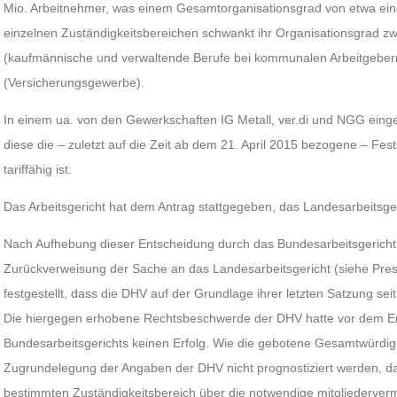
Mio. Arbeitnehmer, was einem Gesamtorganisationsgrad von etwa eine
einzelnen Zuständigkeitsbereichen schwankt ihr Organisationsgrad z
(kaufmännische und verwaltende Berufe bei kommunalen Arbeitgeber
(Versicherungsgewerbe).
In einem ua. von den Gewerkschaften IG Metall, ver.di und NGG eing
diese die – zuletzt auf die Zeit ab dem 21. April 2015 bezogene – Fes
tariffähig ist.
Das Arbeitsgericht hat dem Antrag stattgegeben, das Landesarbeitsge
Nach Aufhebung dieser Entscheidung durch das Bundesarbeitsgericht
Zurückverweisung der Sache an das Landesarbeitsgericht (siehe Press
festgestellt, dass die DHV auf der Grundlage ihrer letzten Satzung seit d
Die hiergegen erhobene Rechtsbeschwerde der DHV hatte vor dem E
Bundesarbeitsgerichts keinen Erfolg. Wie die gebotene Gesamtwürdigu
Zugrundelegung der Angaben der DHV nicht prognostiziert werden, da
bestimmten Zuständigkeitsbereich über die notwendige mitgliederverm