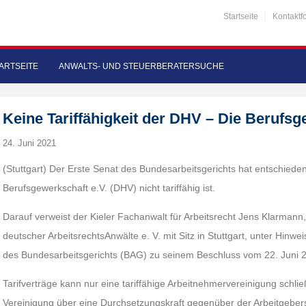
Startseite
Kontaktf
ARTSEITE
ANWALTS- UND STEUERBERATERSUCHE
Keine Tariffähigkeit der DHV – Die Berufsg
24. Juni 2021
(Stuttgart) Der Erste Senat des Bundesarbeitsgerichts hat entschiede
Berufsgewerkschaft e.V. (DHV) nicht tariffähig ist.
Darauf verweist der Kieler Fachanwalt für Arbeitsrecht Jens Klarman
deutscher ArbeitsrechtsAnwälte e. V. mit Sitz in Stuttgart, unter Hinwe
des Bundesarbeitsgerichts (BAG) zu seinem Beschluss vom 22. Juni 
Tarifverträge kann nur eine tariffähige Arbeitnehmervereinigung schli
Vereinigung über eine Durchsetzungskraft gegenüber der Arbeitgebers