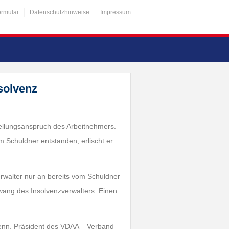
ormular
Datenschutzhinweise
Impressum
solvenz
stellungsanspruch des Arbeitnehmers.
m Schuldner entstanden, erlischt er
rwalter nur an bereits vom Schuldner
wang des Insolvenzverwalters. Einen
 Henn, Präsident des VDAA – Verband