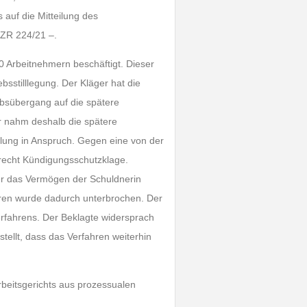
s auf die Mitteilung des
AZR 224/21 –.
0 Arbeitnehmern beschäftigt. Dieser
bsstilllegung. Der Kläger hat die
ebsübergang auf die spätere
r nahm deshalb die spätere
llung in Anspruch. Gegen eine von der
erecht Kündigungsschutzklage.
r das Vermögen der Schuldnerin
ahren wurde dadurch unterbrochen. Der
erfahrens. Der Beklagte widersprach
tellt, dass das Verfahren weiterhin
beitsgerichts aus prozessualen