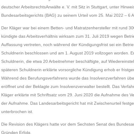
deutscher ArbeitsrechtsAnwälte e. V. mit Sitz in Stuttgart, unter Hinwei
Bundesarbeitsgerichts (BAG) zu seinem Urteil vom 25. Mai 2022 – 6 
Der Kläger war bei einem Betten- und Matratzenhersteller mit rund 30
kündigte das Arbeitsverhältnis wirksam zum 31. Juli 2019 wegen Betrie
Auffassung vertreten, noch während der Kündigungsfrist sei ein Betri
Schuldnerin beschlossen und am 1. August 2019 vollzogen worden. E
Schuldnerin, die etwa 20 Arbeitnehmer beschäftigte, auf Wiedereinste
späteren Schuldnerin erklärte vorsorgliche Kündigung erhob er fristg
Während des Berufungsverfahrens wurde das Insolvenzverfahren übe
eröffnet und der Beklagte zum Insolvenzverwalter bestellt. Das Verf
Kläger erklärte mit Schriftsatz vom 29. Juni 2020 die Aufnahme des V
der Aufnahme. Das Landesarbeitsgericht hat mit Zwischenurteil festges
unterbrochen ist.
Die Revision des Klägers hatte vor dem Sechsten Senat des Bundesar
Gründen Erfolg.