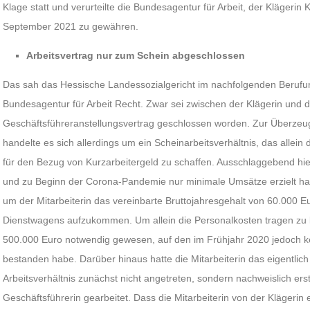
Klage statt und verurteilte die Bundesagentur für Arbeit, der Klägerin
September 2021 zu gewähren.
Arbeitsvertrag nur zum Schein abgeschlossen
Das sah das Hessische Landessozialgericht im nachfolgenden Berufu
Bundesagentur für Arbeit Recht. Zwar sei zwischen der Klägerin und de
Geschäftsführeranstellungsvertrag geschlossen worden. Zur Überzeu
handelte es sich allerdings um ein Scheinarbeitsverhältnis, das allei
für den Bezug von Kurzarbeitergeld zu schaffen. Ausschlaggebend hier
und zu Beginn der Corona-Pandemie nur minimale Umsätze erzielt habe
um der Mitarbeiterin das vereinbarte Bruttojahresgehalt von 60.000 E
Dienstwagens aufzukommen. Um allein die Personalkosten tragen zu
500.000 Euro notwendig gewesen, auf den im Frühjahr 2020 jedoch kein
bestanden habe. Darüber hinaus hatte die Mitarbeiterin das eigentli
Arbeitsverhältnis zunächst nicht angetreten, sondern nachweislich ers
Geschäftsführerin gearbeitet. Dass die Mitarbeiterin von der Klägerin