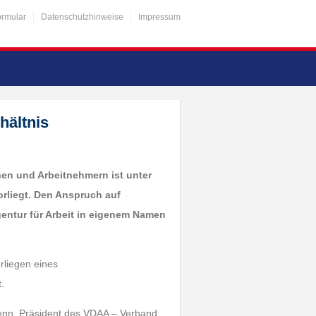
ormular
Datenschutzhinweise
Impressum
hältnis
nen und Arbeitnehmern ist unter
vorliegt. Den Anspruch auf
entur für Arbeit in eigenem Namen
rliegen eines
.
 Henn, Präsident des VDAA – Verband