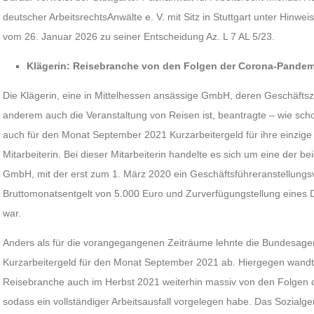
deutscher ArbeitsrechtsAnwälte e. V. mit Sitz in Stuttgart unter Hinwei
vom 26. Januar 2026 zu seiner Entscheidung Az. L 7 AL 5/23.
Klägerin: Reisebranche von den Folgen der Corona-Pandem
Die Klägerin, eine in Mittelhessen ansässige GmbH, deren Geschäfts
anderem auch die Veranstaltung von Reisen ist, beantragte – wie sc
auch für den Monat September 2021 Kurzarbeitergeld für ihre einzig
Mitarbeiterin. Bei dieser Mitarbeiterin handelte es sich um eine der b
GmbH, mit der erst zum 1. März 2020 ein Geschäftsführeranstellungs
Bruttomonatsentgelt von 5.000 Euro und Zurverfügungstellung eines
war.
Anders als für die vorangegangenen Zeiträume lehnte die Bundesagent
Kurzarbeitergeld für den Monat September 2021 ab. Hiergegen wandte 
Reisebranche auch im Herbst 2021 weiterhin massiv von den Folgen 
sodass ein vollständiger Arbeitsausfall vorgelegen habe. Das Sozialge