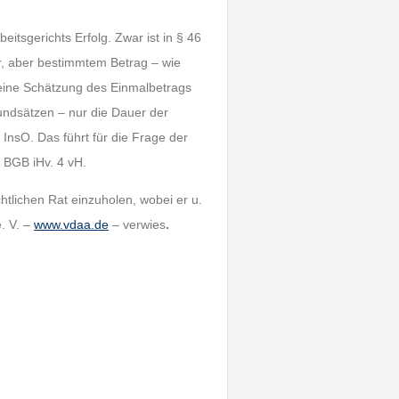
itsgerichts Erfolg. Zwar ist in § 46
, aber bestimmtem Betrag – wie
 eine Schätzung des Einmalbetrags
undsätzen – nur die Dauer der
 InsO. Das führt für die Frage der
 BGB iHv. 4 vH.
htlichen Rat einzuholen, wobei er u.
. V. –
www.vdaa.de
– verwies
.