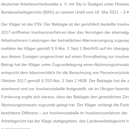
deutscher ArbeitsrechtsAnwälte e. V. mit Sitz in Stuttgart unter Hinweis
Bundesarbeitsgerichts (BAG) zu seinem Urteil vom 18. Mai 2021 – 3 
Der Kläger ist der PSV. Der Beklagte ist der gerichtlich bestellte Ins
2017 eröffneten Insolvenzverfahren über das Vermögen der ehemaligen
Arbeitnehmern Leistungen der betrieblichen Altersversorgung zugesa
meldete der Kläger gemäß § 9 Abs. 2 Satz 1 BetrAVG auf ihn überge
aus diesen Zusagen umgerechnet auf einen Einmalbetrag zur Insolve
Betrag hat der Kläger unter Zugrundelegung eines Abzinsungszinssatz
entspricht dem bilanzrechtlich für die Berechnung von Pensionsrücks
Oktober 2017 gemäß § 253 Abs. 2 Satz 2 HGB. Der Beklagte hat die 
anerkannt und zur Insolvenztabelle festgestellt, sie im Übrigen bestritt
Forderung ergibt sich daraus, dass der Beklagte den gesetzlichen Z
Abzinsungszinssatz zugrunde gelegt hat. Der Kläger verlangt die Fests
bestrittene Differenz – zur Insolvenztabelle im Insolvenzverfahren de
Arbeitsgericht hat der Klage stattgegeben, das Landesarbeitsgericht 