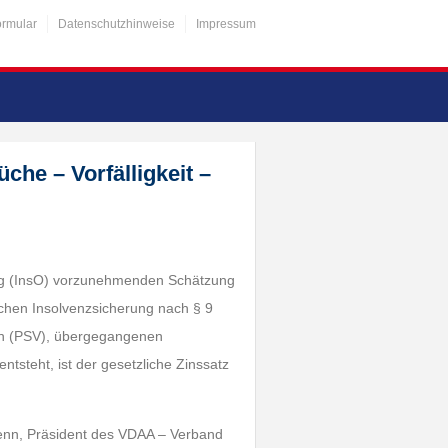
ormular
Datenschutzhinweise
Impressum
he – Vorfälligkeit –
nung (InsO) vorzunehmenden Schätzung
zlichen Insolvenzsicherung nach § 9
in (PSV), übergegangenen
tsteht, ist der gesetzliche Zinssatz
 Henn, Präsident des VDAA – Verband