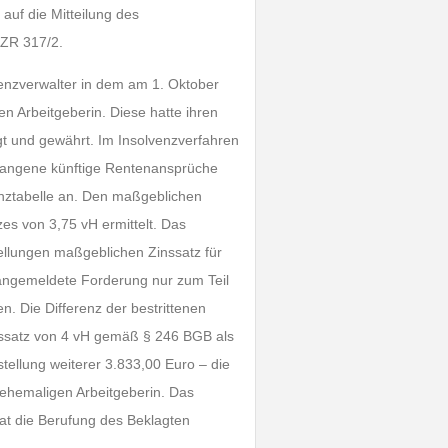
 auf die Mitteilung des
AZR 317/2.
olvenzverwalter in dem am 1. Oktober
 Arbeitgeberin. Diese hatte ihren
gt und gewährt. Im Insolvenzverfahren
gangene künftige Rentenansprüche
nztabelle an. Den maßgeblichen
es von 3,75 vH ermittelt. Das
tellungen maßgeblichen Zinssatz für
angemeldete Forderung nur zum Teil
en. Die Differenz der bestrittenen
inssatz von 4 vH gemäß § 246 BGB als
tellung weiterer 3.833,00 Euro – die
r ehemaligen Arbeitgeberin. Das
hat die Berufung des Beklagten