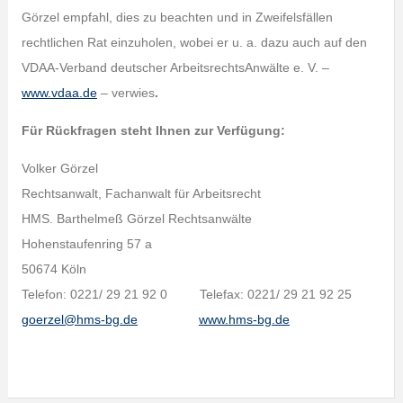
Görzel empfahl, dies zu beachten und in Zweifelsfällen
rechtlichen Rat einzuholen, wobei er u. a. dazu auch auf den
VDAA-Verband deutscher ArbeitsrechtsAnwälte e. V. –
www.vdaa.de
– verwies
.
Für Rückfragen steht Ihnen zur Verfügung:
Volker Görzel
Rechtsanwalt, Fachanwalt für Arbeitsrecht
HMS. Barthelmeß Görzel Rechtsanwälte
Hohenstaufenring 57 a
50674 Köln
Telefon: 0221/ 29 21 92 0 Telefax: 0221/ 29 21 92 25
goerzel@hms-bg.de
www.hms-bg.de