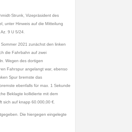
hmidt-Strunk, Vizepräsident des
, unter Hinweis auf die Mitteilung
Az. 9 U 5/24.
im Sommer 2021 zunächst den linken
ich die Fahrbahn auf zwei
eln. Wegen des dortigen
eren Fahrspur angelangt war, ebenso
inken Spur bremste das
 bremste ebenfalls für max. 1 Sekunde
che Beklagte kollidierte mit dem
 sich auf knapp 60.000,00 €.
ttgegeben. Die hiergegen eingelegte