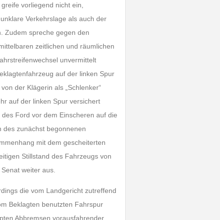
reife vorliegend nicht ein,
 unklare Verkehrslage als auch der
n. Zudem spreche gegen den
ittelbaren zeitlichen und räumlichen
hrstreifenwechsel unvermittelt
klagtenfahrzeug auf der linken Spur
von der Klägerin als „Schlenker“
 auf der linken Spur versichert
r des Ford vor dem Einscheren auf die
uch des zunächst begonnenen
usammenhang mit dem gescheiterten
eitigen Stillstand des Fahrzeugs von
 Senat weiter aus.
rdings die vom Landgericht zutreffend
om Beklagten benutzten Fahrspur
upten Abbremsen vorausfahrender