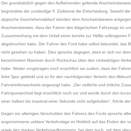
Der grundsätzlich gegen den Auffahrenden geltende Anscheinsbeweis g
begründete der zuständige 9. Zivilsenat die Entscheidung. Sowohl die
atypische Geschehensablauf stünden dem Anscheinsbeweis entgege
Anscheinsbeweis, dass der Fahrer des klägerischen Fahrzeugs im unm
Zusammenhang mit dem Unfall einen bereits zur Hälfte vollzogenen Fa
abgebrochen habe. Der Fahrer des Ford habe selbst bekundet, das Be
nicht gesehen zu haben. Dies spreche dagegen, dass er sich vor dem 
bezeichneten Manöver durch Rückschau über den rückwärtigen Verkehr
habe. Weder vorgetragen noch ersichtlich sei zudem, dass der Fahre
linke Spur geblinkt und so für den nachfolgenden Verkehr den Abbr
Fahrstreifenwechsels angezeigt habe. „Der zeitliche und örtliche Z
Fahrspurwechsel liegt ersichtlich noch vor und wurde durch den kurzz
einer halben bis maximal einer Sekunde nicht aufgehoben“, führte der
Gegen ein alleiniges Verschulden des Fahrers des Fords spreche alle
angenommene unklare Verkehrslage im Hinblick auf das Enden der v
sowie des starken Verkehrsaufkommens, bei dem auch „mit dem abr