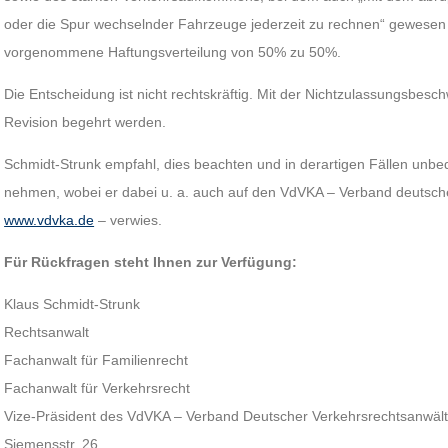
oder die Spur wechselnder Fahrzeuge jederzeit zu rechnen“ gewesen s
vorgenommene Haftungsverteilung von 50% zu 50%.
Die Entscheidung ist nicht rechtskräftig. Mit der Nichtzulassungsbes
Revision begehrt werden.
Schmidt-Strunk empfahl, dies beachten und in derartigen Fällen unbed
nehmen, wobei er dabei u. a. auch auf den VdVKA – Verband deutsche
www.vdvka.de
– verwies.
Für Rückfragen steht Ihnen zur Verfügung:
Klaus Schmidt-Strunk
Rechtsanwalt
Fachanwalt für Familienrecht
Fachanwalt für Verkehrsrecht
Vize-Präsident des VdVKA – Verband Deutscher Verkehrsrechtsanwälte
Siemensstr. 26