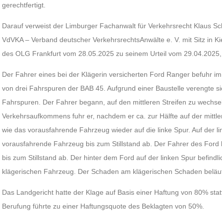
gerechtfertigt.
Darauf verweist der Limburger Fachanwalt für Verkehrsrecht Klaus Sc
VdVKA – Verband deutscher VerkehrsrechtsAnwälte e. V. mit Sitz in Kiel
des OLG Frankfurt vom 28.05.2025 zu seinem Urteil vom 29.04.2025, 
Der Fahrer eines bei der Klägerin versicherten Ford Ranger befuhr 
von drei Fahrspuren der BAB 45. Aufgrund einer Baustelle verengte s
Fahrspuren. Der Fahrer begann, auf den mittleren Streifen zu wechs
Verkehrsaufkommens fuhr er, nachdem er ca. zur Hälfte auf der mittl
wie das vorausfahrende Fahrzeug wieder auf die linke Spur. Auf der l
vorausfahrende Fahrzeug bis zum Stillstand ab. Der Fahrer des Ford
bis zum Stillstand ab. Der hinter dem Ford auf der linken Spur befindli
klägerischen Fahrzeug. Der Schaden am klägerischen Schaden beläuft
Das Landgericht hatte der Klage auf Basis einer Haftung von 80% sta
Berufung führte zu einer Haftungsquote des Beklagten von 50%.