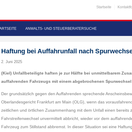
Startseite
Kontaktf
ARTSEITE
ANWALTS- UND STEUERBERATERSUCHE
Haftung bei Auffahrunfall nach Spurwechse
2. Juni 2025
(Kiel) Unfallbeteiligte haften je zur Hälfte bei unmittelbarem Z
auffahrenden Fahrzeugs mit einem abgebrochenen Spurwechsel
Der grundsätzlich gegen den Auffahrenden sprechende Anscheinsbeweis 
Oberlandesgericht Frankfurt am Main (OLG), wenn das vorausfahren
zeitlichen und örtlichen Zusammenhang mit dem Unfall einen bereits z
Fahrstreifenwechsel unvermittelt abbricht, wieder vor dem auffahrend
Fahrzeug zum Stillstand abbremst. In dieser Situation sei eine Haftu