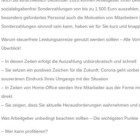
Noch bis einschließlich Dezember 2020 können Arbeitgeber ihren Besc
sozialabgabenfrei Sonderzahlungen von bis zu 1.500 Euro auszahle
besonders gefordertes Personal auch die Motivation von Mitarbeitern
Sonderzahlungen sinnvoll sein kann, haben wir für Sie kurz und kna
Warum steuerfreie Leistungsanreize genutzt werden sollten – Alle Vort
Überblick!
– In diesen Zeiten erfolgt die Auszahlung unbürokratisch und schnell
– Sie setzen ein positives Zeichen für die Zukunft: Corona geht vorbei 
souveränen Eindruck Ihres Umgangs mit der Situation
– In Zeiten von Home-Office werden Ihre Mitarbeiter aus der Ferne m
direkt
– Sie zeigen, dass Sie aktuelle Herausforderungen wahrnehmen und 
Was Arbeitgeber unbedingt beachten sollten – Die wichtigsten Punkte
– Wer kann profitieren?