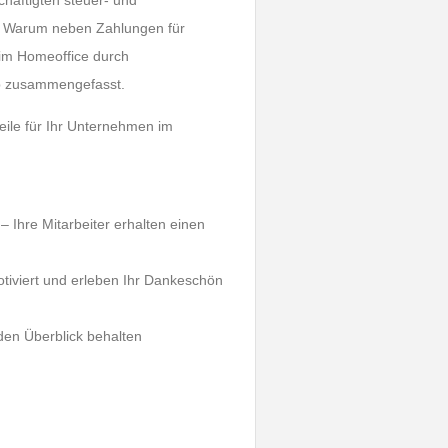
häftigten steuer- und
n. Warum neben Zahlungen für
 im Homeoffice durch
pp zusammengefasst.
eile für Ihr Unternehmen im
– Ihre Mitarbeiter erhalten einen
otiviert und erleben Ihr Dankeschön
den Überblick behalten