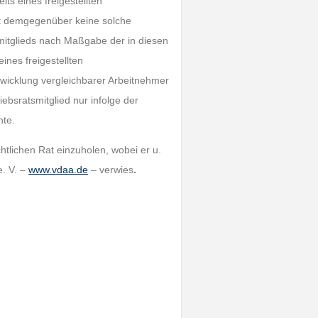
s eines freigestellten
lgt demgegenüber keine solche
mitglieds nach Maßgabe der in diesen
nes freigestellten
twicklung vergleichbarer Arbeitnehmer
ebsratsmitglied nur infolge der
nte.
htlichen Rat einzuholen, wobei er u.
. V. –
www.vdaa.de
– verwies
.