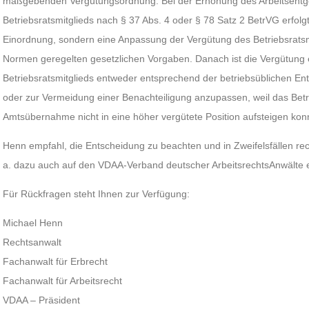
maßgebenden Vergütungsordnung. Bei der Erhöhung des Arbeitsentgelt
Betriebsratsmitglieds nach § 37 Abs. 4 oder § 78 Satz 2 BetrVG erfo
Einordnung, sondern eine Anpassung der Vergütung des Betriebsrats
Normen geregelten gesetzlichen Vorgaben. Danach ist die Vergütung ei
Betriebsratsmitglieds entweder entsprechend der betriebsüblichen En
oder zur Vermeidung einer Benachteiligung anzupassen, weil das Betri
Amtsübernahme nicht in eine höher vergütete Position aufsteigen kon
Henn empfahl, die Entscheidung zu beachten und in Zweifelsfällen rec
a. dazu auch auf den VDAA-Verband deutscher ArbeitsrechtsAnwälte e
Für Rückfragen steht Ihnen zur Verfügung:
Michael Henn
Rechtsanwalt
Fachanwalt für Erbrecht
Fachanwalt für Arbeitsrecht
VDAA – Präsident