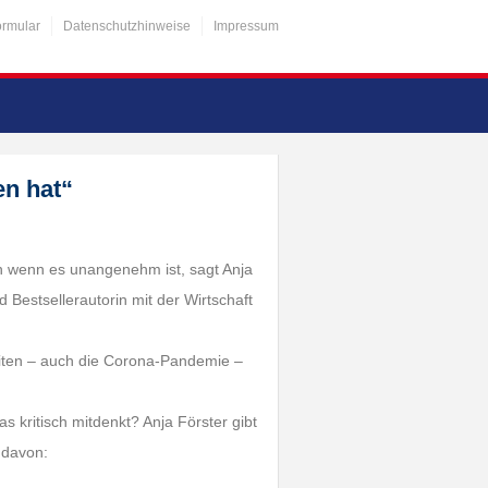
ormular
Datenschutzhinweise
Impressum
en hat“
h wenn es unangenehm ist, sagt Anja
d Bestsellerautorin mit der Wirtschaft
Zeiten – auch die Corona-Pandemie –
kritisch mitdenkt? Anja Förster gibt
 davon: