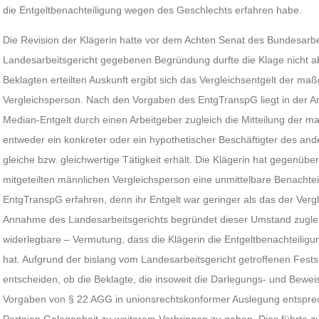
die Entgeltbenachteiligung wegen des Geschlechts erfahren habe.
Die Revision der Klägerin hatte vor dem Achten Senat des Bundesarbei
Landesarbeitsgericht gegebenen Begründung durfte die Klage nicht 
Beklagten erteilten Auskunft ergibt sich das Vergleichsentgelt der m
Vergleichsperson. Nach den Vorgaben des EntgTranspG liegt in der An
Median-Entgelt durch einen Arbeitgeber zugleich die Mitteilung der m
entweder ein konkreter oder ein hypothetischer Beschäftigter des and
gleiche bzw. gleichwertige Tätigkeit erhält. Die Klägerin hat gegenübe
mitgeteilten männlichen Vergleichsperson eine unmittelbare Benachteil
EntgTranspG erfahren, denn ihr Entgelt war geringer als das der Ver
Annahme des Landesarbeitsgerichts begründet dieser Umstand zuglei
widerlegbare – Vermutung, dass die Klägerin die Entgeltbenachteilig
hat. Aufgrund der bislang vom Landesarbeitsgericht getroffenen Fests
entscheiden, ob die Beklagte, die insoweit die Darlegungs- und Beweisl
Vorgaben von § 22 AGG in unionsrechtskonformer Auslegung entsprech