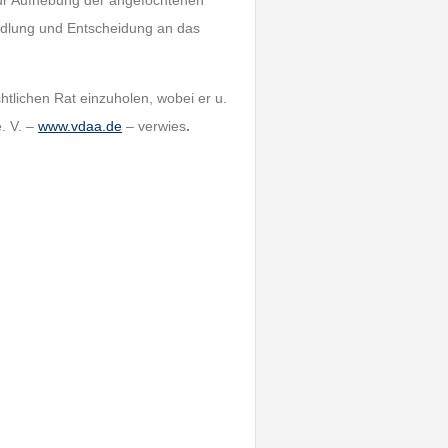
zur Aufhebung der angefochtenen
dlung und Entscheidung an das
htlichen Rat einzuholen, wobei er u.
. V. –
www.vdaa.de
– verwies
.