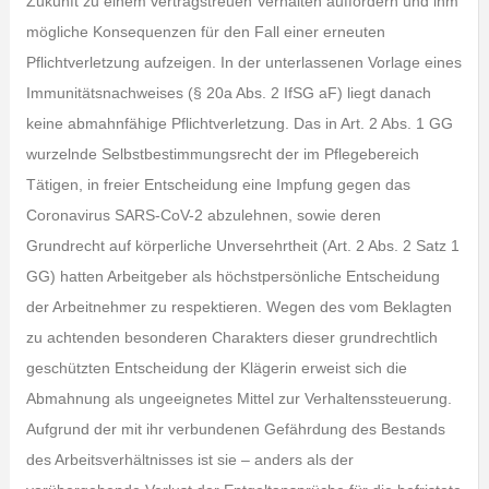
Zukunft zu einem vertragstreuen Verhalten auffordern und ihm
mögliche Konsequenzen für den Fall einer erneuten
Pflichtverletzung aufzeigen. In der unterlassenen Vorlage eines
Immunitätsnachweises (§ 20a Abs. 2 IfSG aF) liegt danach
keine abmahnfähige Pflichtverletzung. Das in Art. 2 Abs. 1 GG
wurzelnde Selbstbestimmungsrecht der im Pflegebereich
Tätigen, in freier Entscheidung eine Impfung gegen das
Coronavirus SARS-CoV-2 abzulehnen, sowie deren
Grundrecht auf körperliche Unversehrtheit (Art. 2 Abs. 2 Satz 1
GG) hatten Arbeitgeber als höchstpersönliche Entscheidung
der Arbeitnehmer zu respektieren. Wegen des vom Beklagten
zu achtenden besonderen Charakters dieser grundrechtlich
geschützten Entscheidung der Klägerin erweist sich die
Abmahnung als ungeeignetes Mittel zur Verhaltenssteuerung.
Aufgrund der mit ihr verbundenen Gefährdung des Bestands
des Arbeitsverhältnisses ist sie – anders als der