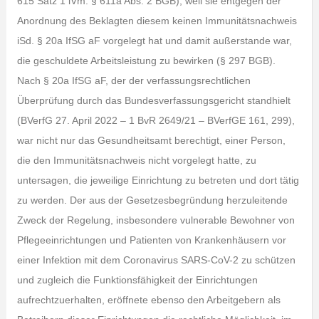
615 Satz 1 iVm. § 611a Abs. 2 BGB), weil sie entgegen der
Anordnung des Beklagten diesem keinen Immunitätsnachweis
iSd. § 20a IfSG aF vorgelegt hat und damit außerstande war,
die geschuldete Arbeitsleistung zu bewirken (§ 297 BGB).
Nach § 20a IfSG aF, der der verfassungsrechtlichen
Überprüfung durch das Bundesverfassungsgericht standhielt
(BVerfG 27. April 2022 – 1 BvR 2649/21 – BVerfGE 161, 299),
war nicht nur das Gesundheitsamt berechtigt, einer Person,
die den Immunitätsnachweis nicht vorgelegt hatte, zu
untersagen, die jeweilige Einrichtung zu betreten und dort tätig
zu werden. Der aus der Gesetzesbegründung herzuleitende
Zweck der Regelung, insbesondere vulnerable Bewohner von
Pflegeeinrichtungen und Patienten von Krankenhäusern vor
einer Infektion mit dem Coronavirus SARS-CoV-2 zu schützen
und zugleich die Funktionsfähigkeit der Einrichtungen
aufrechtzuerhalten, eröffnete ebenso den Arbeitgebern als