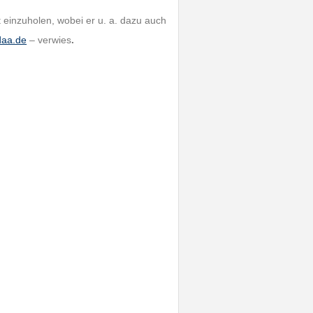
t einzuholen, wobei er u. a. dazu auch
aa.de
– verwies
.