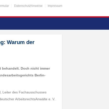
ormular
Datenschutzhinweise
Impressum
ng: Warum der
ht behandelt. Doch nicht immer
andesarbeitsgerichts Berlin-
el, Leiter des Fachausschusses
utscher ArbeitsrechtsAnwälte e. V.