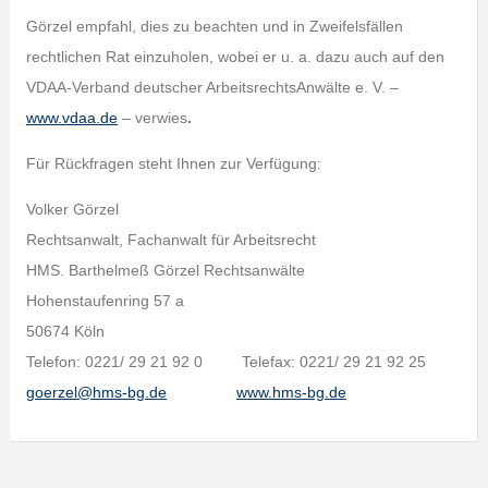
Görzel empfahl, dies zu beachten und in Zweifelsfällen
rechtlichen Rat einzuholen, wobei er u. a. dazu auch auf den
VDAA-Verband deutscher ArbeitsrechtsAnwälte e. V. –
www.vdaa.de
– verwies
.
Für Rückfragen steht Ihnen zur Verfügung:
Volker Görzel
Rechtsanwalt, Fachanwalt für Arbeitsrecht
HMS. Barthelmeß Görzel Rechtsanwälte
Hohenstaufenring 57 a
50674 Köln
Telefon: 0221/ 29 21 92 0 Telefax: 0221/ 29 21 92 25
goerzel@hms-bg.de
www.hms-bg.de