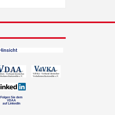
Hinsicht
Folgen Sie dem
VDAA
auf LinkedIn