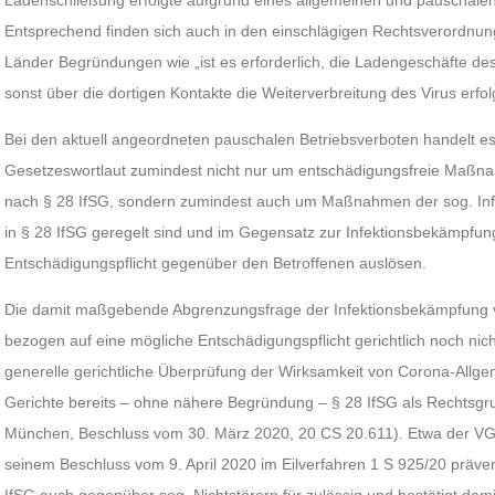
Ladenschließung erfolgte aufgrund eines allgemeinen und pauschalen 
Entsprechend finden sich auch in den einschlägigen Rechtsverordnu
Länder Begründungen wie „ist es erforderlich, die Ladengeschäfte des
sonst über die dortigen Kontakte die Weiterverbreitung des Virus erfolg
Bei den aktuell angeordneten pauschalen Betriebsverboten handelt e
Gesetzeswortlaut zumindest nicht nur um entschädigungsfreie Maßn
nach § 28 IfSG, sondern zumindest auch um Maßnahmen der sog. Infek
in § 28 IfSG geregelt sind und im Gegensatz zur Infektionsbekämpfung
Entschädigungspflicht gegenüber den Betroffenen auslösen.
Die damit maßgebende Abgrenzungsfrage der Infektionsbekämpfung vo
bezogen auf eine mögliche Entschädigungspflicht gerichtlich noch nic
generelle gerichtliche Überprüfung der Wirksamkeit von Corona-Allg
Gerichte bereits – ohne nähere Begründung – § 28 IfSG als Rechtsgr
München, Beschluss vom 30. März 2020, 20 CS 20.611). Etwa der V
seinem Beschluss vom 9. April 2020 im Eilverfahren 1 S 925/20 präv