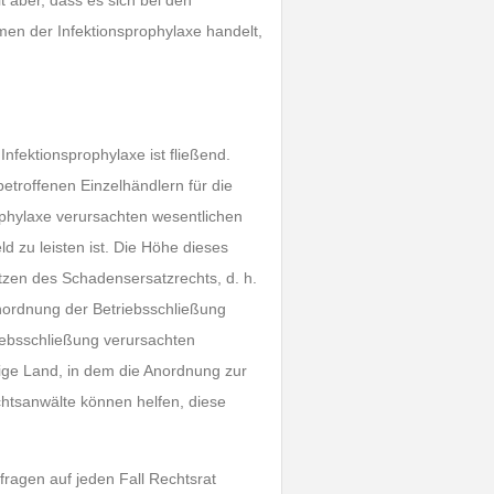
t aber, dass es sich bei den
n der Infektionsprophylaxe handelt,
fektionsprophylaxe ist fließend.
etroffenen Einzelhändlern für die
phylaxe verursachten wesentlichen
d zu leisten ist. Die Höhe dieses
zen des Schadensersatzrechts, d. h.
 Anordnung der Betriebsschließung
riebsschließung verursachten
ige Land, in dem die Anordnung zur
tsanwälte können helfen, diese
fragen auf jeden Fall Rechtsrat