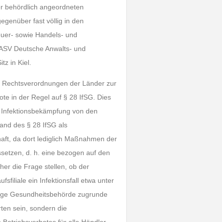
r behördlich angeordneten
genüber fast völlig in den
euer- sowie Handels- und
 DASV Deutsche Anwalts- und
tz in Kiel.
n Rechtsverordnungen der Länder zur
e in der Regel auf § 28 IfSG. Dies
 Infektionsbekämpfung von den
and des § 28 IfSG als
haft, da dort lediglich Maßnahmen der
ssetzen, d. h. eine bezogen auf den
aher die Frage stellen, ob der
filiale ein Infektionsfall etwa unter
ndige Gesundheitsbehörde zugrunde
rten sein, sondern die