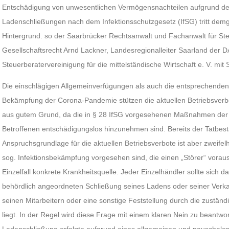
Entschädigung von unwesentlichen Vermögensnachteilen aufgrund de
Ladenschließungen nach dem Infektionsschutzgesetz (IfSG) tritt demge
Hintergrund. so der Saarbrücker Rechtsanwalt und Fachanwalt für St
Gesellschaftsrecht Arnd Lackner, Landesregionalleiter Saarland der
Steuerberatervereinigung für die mittelständische Wirtschaft e. V. mit Si
Die einschlägigen Allgemeinverfügungen als auch die entsprechende
Bekämpfung der Corona-Pandemie stützen die aktuellen Betriebsverbot
aus gutem Grund, da die in § 28 IfSG vorgesehenen Maßnahmen der
Betroffenen entschädigungslos hinzunehmen sind. Bereits der Tatbest
Anspruchsgrundlage für die aktuellen Betriebsverbote ist aber zweifel
sog. Infektionsbekämpfung vorgesehen sind, die einen „Störer“ vorau
Einzelfall konkrete Krankheitsquelle. Jeder Einzelhändler sollte sich d
behördlich angeordneten Schließung seines Ladens oder seiner Verkaufs
seinen Mitarbeitern oder eine sonstige Feststellung durch die zustä
liegt. In der Regel wird diese Frage mit einem klaren Nein zu beantwo