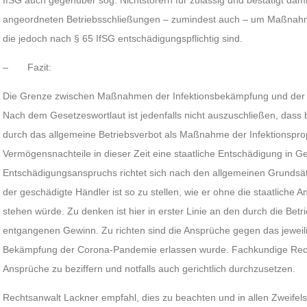
IfSG auch gegenüber sog. Nichtstörern für zulässig und bestätigt dami
angeordneten Betriebsschließungen – zumindest auch – um Maßnahme
die jedoch nach § 65 IfSG entschädigungspflichtig sind.
– Fazit:
Die Grenze zwischen Maßnahmen der Infektionsbekämpfung und der In
Nach dem Gesetzeswortlaut ist jedenfalls nicht auszuschließen, dass b
durch das allgemeine Betriebsverbot als Maßnahme der Infektionspro
Vermögensnachteile in dieser Zeit eine staatliche Entschädigung in Gel
Entschädigungsanspruchs richtet sich nach den allgemeinen Grundsät
der geschädigte Händler ist so zu stellen, wie er ohne die staatliche
stehen würde. Zu denken ist hier in erster Linie an den durch die Bet
entgangenen Gewinn. Zu richten sind die Ansprüche gegen das jeweil
Bekämpfung der Corona-Pandemie erlassen wurde. Fachkundige Rech
Ansprüche zu beziffern und notfalls auch gerichtlich durchzusetzen.
Rechtsanwalt Lackner empfahl, dies zu beachten und in allen Zweifels