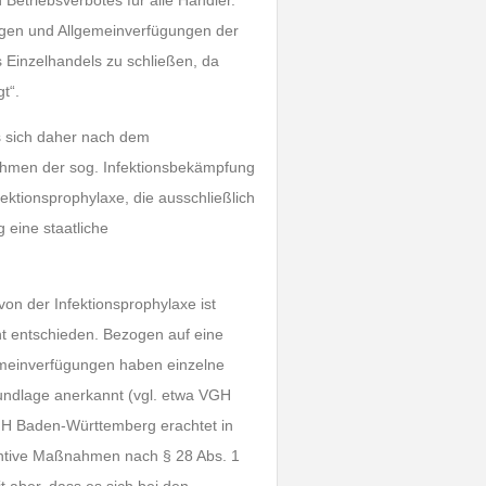
Betriebsverbotes für alle Händler.
ngen und Allgemeinverfügungen der
 Einzelhandels zu schließen, da
t“.
s sich daher nach dem
ahmen der sog. Infektionsbekämpfung
tionsprophylaxe, die ausschließlich
 eine staatliche
n der Infektionsprophylaxe ist
ht entschieden. Bezogen auf eine
emeinverfügungen haben einzelne
undlage anerkannt (vgl. etwa VGH
GH Baden-Württemberg erachtet in
entive Maßnahmen nach § 28 Abs. 1