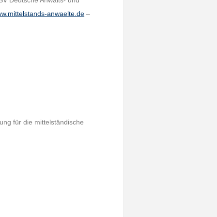
ASV Deutsche Anwalts- und
w.mittelstands-anwaelte.de
–
ng für die mittelständische