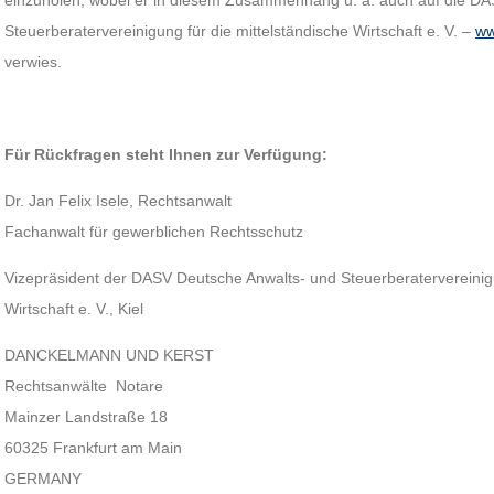
einzuholen, wobei er in diesem Zusammenhang u. a. auch auf die D
Steuerberatervereinigung für die mittelständische Wirtschaft e. V. –
ww
verwies.
Für Rückfragen steht Ihnen zur Verfügung:
Dr. Jan Felix Isele, Rechtsanwalt
Fachanwalt für gewerblichen Rechtsschutz
Vizepräsident der DASV Deutsche Anwalts- und Steuerberatervereinigu
Wirtschaft e. V., Kiel
DANCKELMANN UND KERST
Rechtsanwälte Notare
Mainzer Landstraße 18
60325 Frankfurt am Main
GERMANY