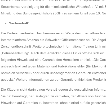
Isele von der Kanzlei DANCKELMANN UND KERST, Vizepräsident der
Steuerberatervereinigung für die mittelständische Wirtschaft e. V. mit Si
Mitteilung des Bundesgerichtshofs (BGH) zu seinem Urteil vom 10. N
Sachverhalt:
Die Parteien vertreiben Taschenmesser im Wege des Internethandels. 
Internetplattform Amazon ein Schweizer Offiziersmesser an. Die Angebo
Zwischenüberschrift „Weitere technische Informationen“ einen Link m
„Betriebsanleitung“. Nach dem Anklicken dieses Links öffnete sich ein 
folgenden Hinweis auf eine Garantie des Herstellers enthielt: „Die Garan
unbeschränkt auf jeden Material- und Fabrikationsfehler (für Elektron
normalen Verschleiß oder durch unsachgemäßen Gebrauch entstehen, 
gedeckt.“ Weitere Informationen zu der Garantie enthielt das Produktin
Die Klägerin sieht darin einen Verstoß gegen die gesetzlichen Informat
Sie hat beantragt, der Beklagten zu verbieten, den Absatz von Tasch
Hinweisen auf Garantien zu bewerben, ohne hierbei auf die gesetzli