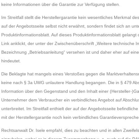
keine Informationen über die Garantie zur Verfügung stellen.
Im Streitfall stellt die Herstellergarantie kein wesentliches Merkmal d
auf der Angebotsseite selbst nicht erwähnt, sondern findet sich an unt
Produktinformationsblatt. Auf dieses Produktinformationsblatt gelangt
Link anklickt, der unter der Zwischenüberschrift „Weitere technische I
Bezeichnung „Betriebsanleitung“ versehen ist und daher eher auf eine
hindeutet.
Die Beklagte hat mangels eines Verstoßes gegen die Marktverhalten
keine nach § 3a UWG unlautere Handlung begangen. Die in § 479 Abs.
Information über den Gegenstand und den Inhalt einer (Hersteller-)Gar
Unternehmer dem Verbraucher ein verbindliches Angebot auf Abschlus
unterbreitet. Im Streitfall enthielt der auf der Angebotsseite befindlich
mit der Herstellergarantie noch kein verbindliches Garantieverspreche
Rechtsanwalt Dr. Isele empfahl, dies zu beachten und in allen Zweifel