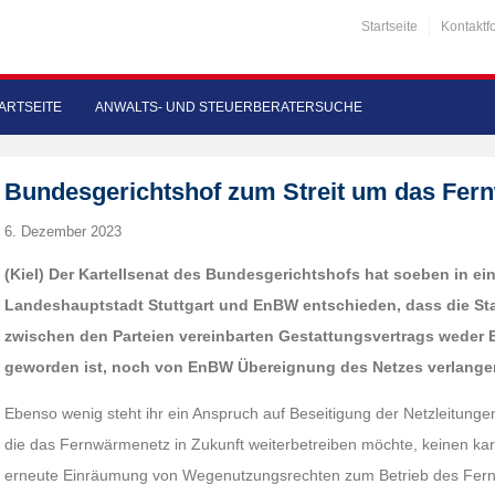
Startseite
Kontaktf
ARTSEITE
ANWALTS- UND STEUERBERATERSUCHE
Bundesgerichtshof zum Streit um das Fern
6. Dezember 2023
(Kiel) Der Kartellsenat des Bundesgerichtshofs hat soeben in ei
Landeshauptstadt Stuttgart und EnBW entschieden, dass die S
zwischen den Parteien vereinbarten Gestattungsvertrags weder
geworden ist, noch von EnBW Übereignung des Netzes verlange
Ebenso wenig steht ihr ein Anspruch auf Beseitigung der Netzleitun
die das Fernwärmenetz in Zukunft weiterbetreiben möchte, keinen kart
erneute Einräumung von Wegenutzungsrechten zum Betrieb des Fer