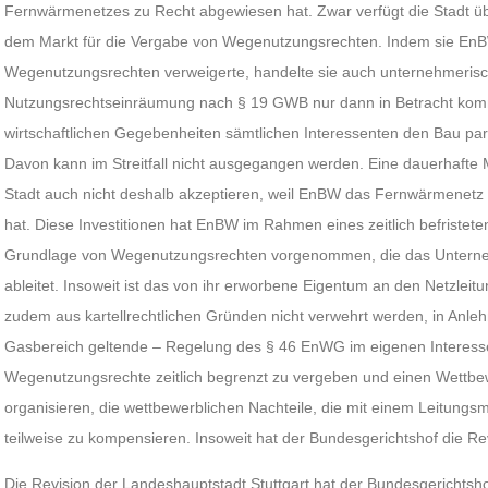
Fernwärmenetzes zu Recht abgewiesen hat. Zwar verfügt die Stadt üb
dem Markt für die Vergabe von Wegenutzungsrechten. Indem sie En
Wegenutzungsrechten verweigerte, handelte sie auch unternehmerisch
Nutzungsrechtseinräumung nach § 19 GWB nur dann in Betracht kom
wirtschaftlichen Gegebenheiten sämtlichen Interessenten den Bau para
Davon kann im Streitfall nicht ausgegangen werden. Eine dauerhaft
Stadt auch nicht deshalb akzeptieren, weil EnBW das Fernwärmenetz
hat. Diese Investitionen hat EnBW im Rahmen eines zeitlich befristet
Grundlage von Wegenutzungsrechten vorgenommen, die das Unterne
ableitet. Insoweit ist das von ihr erworbene Eigentum an den Netzleitu
zudem aus kartellrechtlichen Gründen nicht verwehrt werden, in Anle
Gasbereich geltende – Regelung des § 46 EnWG im eigenen Interesse
Wegenutzungsrechte zeitlich begrenzt zu vergeben und einen Wettb
organisieren, die wettbewerblichen Nachteile, die mit einem Leitung
teilweise zu kompensieren. Insoweit hat der Bundesgerichtshof die 
Die Revision der Landeshauptstadt Stuttgart hat der Bundesgerichtsho