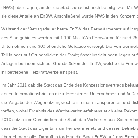
(NWS) übertragen, an der die Stadt zunächst noch beteiligt war. Mit W
sie diese Anteile an EnBW. Anschließend wurde NWS in den Konzern 
Während der Vertragsdauer baute EnBW das Fernwärmenetz auf insg
des Stadtgebietes werden mit 1.100 Mio. kWh Fernwärme für rund 25.
Unternehmen und 300 öffentliche Gebäude versorgt. Die Fernwärmele
Teil in oder auf Grundstücken der Stadt; Anschlussleitungen liegen au
Anlagen befinden sich auf Grundstücken der EnBW, welche die Fernw
ihr betriebene Heizkraftwerke einspeist.
Im Jahr 2011 gab die Stadt das Ende des Konzessionsvertrags bekannt.
ersten Informationsbrief an die interessierten Unternehmen und äußer
die Vergabe der Wegenutzungsrechte in einem transparenten und disk
treffen, wobei Ergebnis des Wettbewerbsverfahrens auch eine Rekomm
2013 setzte der Gemeinderat der Stadt das Verfahren aus. Sodann be
dass die Stadt das Eigentum am Fernwärmenetz und dessen Betrieb 
übernehmen solle. Daraufhin forderte die Stadt EnBW auf, das Eige