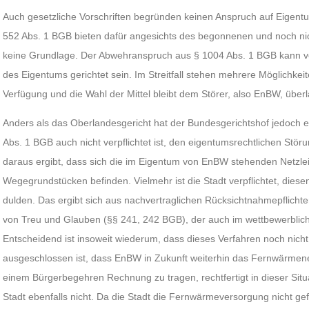
Auch gesetzliche Vorschriften begründen keinen Anspruch auf Eigent
552 Abs. 1 BGB bieten dafür angesichts des begonnenen und noch n
keine Grundlage. Der Abwehranspruch aus § 1004 Abs. 1 BGB kann vo
des Eigentums gerichtet sein. Im Streitfall stehen mehrere Möglichkei
Verfügung und die Wahl der Mittel bleibt dem Störer, also EnBW, über
Anders als das Oberlandesgericht hat der Bundesgerichtshof jedoch
Abs. 1 BGB auch nicht verpflichtet ist, den eigentumsrechtlichen Stör
daraus ergibt, dass sich die im Eigentum von EnBW stehenden Netzlei
Wegegrundstücken befinden. Vielmehr ist die Stadt verpflichtet, die
dulden. Das ergibt sich aus nachvertraglichen Rücksichtnahmepflicht
von Treu und Glauben (§§ 241, 242 BGB), der auch im wettbewerblich
Entscheidend ist insoweit wiederum, dass dieses Verfahren noch nich
ausgeschlossen ist, dass EnBW in Zukunft weiterhin das Fernwärmenet
einem Bürgerbegehren Rechnung zu tragen, rechtfertigt in dieser Sit
Stadt ebenfalls nicht. Da die Stadt die Fernwärmeversorgung nicht ge