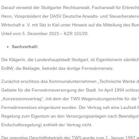
Darauf verweist der Stuttgarter Rechtsanwalt, Fachanwalt für Erbrecht
Henn, Vizepräsident der DASV Deutsche Anwalts- und Steuerberaterver
Wirtschaft e. V. mit Sitz in Kiel unter Hinweis auf die Mitteilung des
Urteil vom 5. Dezember 2023 – KZR 101/20.
Sachverhalt:
Die Klägerin, die Landeshauptstadt Stuttgart, ist Eigentümerin sämtl
EnBW, die Beklagte, betreibt das dortige Fernwärmenetz.
Zunächst erschloss das Kommunalunternehmen „Technische Werke de
Gebiete für die Fernwärmeversorgung der Stadt. Im April 1994 schlos
„Konzessionsvertrag“, mit dem der TWS Wegenutzungsrechte für die 
Fernwärmenetzes eingeräumt wurden. Der Vertrag sah eine Laufzeit 
Regelung zum Eigentum an den Versorgungsanlagen nach Beendigung
Endschaftsregelung) enthielt der Vertrag nicht.
Der operative Geschäftsbetrieb der TWS wurde zum 1. Januar 1997 au