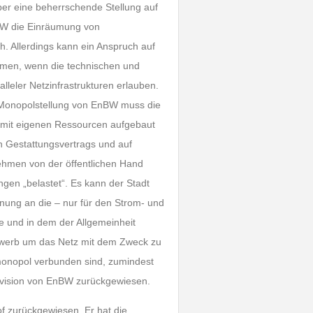
er eine beherrschende Stellung auf
BW die Einräumung von
. Allerdings kann ein Anspruch auf
men, wenn die technischen und
lleler Netzinfrastrukturen erlauben.
e Monopolstellung von EnBW muss die
 mit eigenen Ressourcen aufgebaut
en Gestattungsvertrags und auf
hmen von der öffentlichen Hand
ngen „belastet“. Es kann der Stadt
hnung an die – nur für den Strom- und
 und in dem der Allgemeinheit
ewerb um das Netz mit dem Zweck zu
smonopol verbunden sind, zumindest
Revision von EnBW zurückgewiesen.
f zurückgewiesen. Er hat die