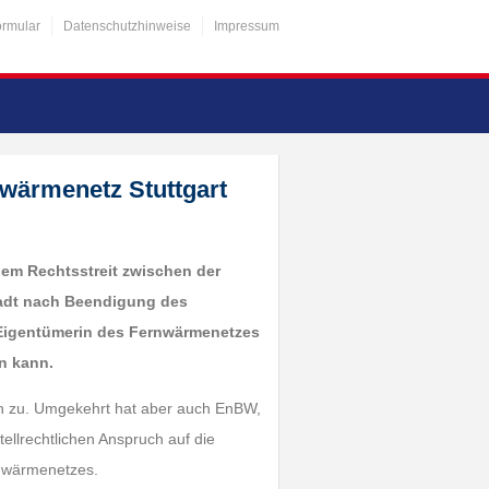
ormular
Datenschutzhinweise
Impressum
wärmenetz Stuttgart
nem Rechtsstreit zwischen der
tadt nach Beendigung des
 Eigentümerin des Fernwärmenetzes
n kann.
gen zu. Umgekehrt hat aber auch EnBW,
ellrechtlichen Anspruch auf die
nwärmenetzes.