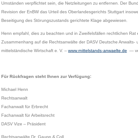
Umständen verpflichtet sein, die Netzleitungen zu entfernen. Der Bund
Revision der EnBW das Urteil des Oberlandesgerichts Stuttgart insow
Beseitigung des Störungszustands gerichtete Klage abgewiesen.
Henn empfahl, dies zu beachten und in Zweifelsfällen rechtlichen Rat
Zusammenhang auf die Rechtsanwälte der DASV Deutsche Anwalts- un
mittelständische Wirtschaft e. V. –
www.mittelstands-anwaelte.de
— ve
Für Rückfragen steht Ihnen zur Verfügung:
Michael Henn
Rechtsanwalt
Fachanwalt für Erbrecht
Fachanwalt für Arbeitsrecht
DASV Vize – Präsident
Rechtsanwälte Dr. Gaupp & Coll