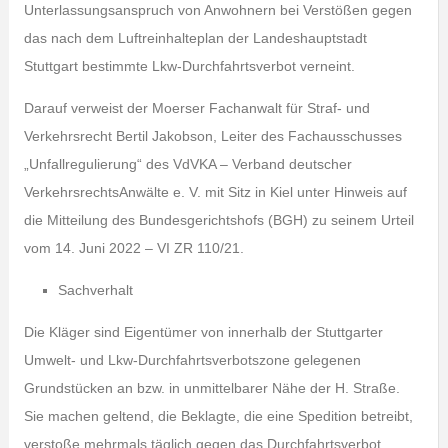
Unterlassungsanspruch von Anwohnern bei Verstößen gegen
das nach dem Luftreinhalteplan der Landeshauptstadt
Stuttgart bestimmte Lkw-Durchfahrtsverbot verneint.
Darauf verweist der Moerser Fachanwalt für Straf- und
Verkehrsrecht Bertil Jakobson, Leiter des Fachausschusses
„Unfallregulierung“ des VdVKA – Verband deutscher
VerkehrsrechtsAnwälte e. V. mit Sitz in Kiel unter Hinweis auf
die Mitteilung des Bundesgerichtshofs (BGH) zu seinem Urteil
vom 14. Juni 2022 – VI ZR 110/21.
Sachverhalt
Die Kläger sind Eigentümer von innerhalb der Stuttgarter
Umwelt- und Lkw-Durchfahrtsverbotszone gelegenen
Grundstücken an bzw. in unmittelbarer Nähe der H. Straße.
Sie machen geltend, die Beklagte, die eine Spedition betreibt,
verstoße mehrmals täglich gegen das Durchfahrtsverbot,