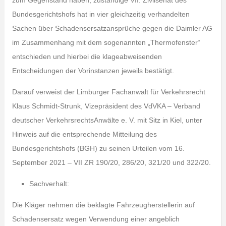
zum Gegenstand haben, zuständige VII. Zivilsenat des
Bundesgerichtshofs hat in vier gleichzeitig verhandelten
Sachen über Schadensersatzansprüche gegen die Daimler AG
im Zusammenhang mit dem sogenannten „Thermofenster“
entschieden und hierbei die klageabweisenden
Entscheidungen der Vorinstanzen jeweils bestätigt.
Darauf verweist der Limburger Fachanwalt für Verkehrsrecht
Klaus Schmidt-Strunk, Vizepräsident des VdVKA – Verband
deutscher VerkehrsrechtsAnwälte e. V. mit Sitz in Kiel, unter
Hinweis auf die entsprechende Mitteilung des
Bundesgerichtshofs (BGH) zu seinen Urteilen vom 16.
September 2021 – VII ZR 190/20, 286/20, 321/20 und 322/20.
Sachverhalt:
Die Kläger nehmen die beklagte Fahrzeugherstellerin auf
Schadensersatz wegen Verwendung einer angeblich