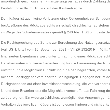
ursprünglich geschlossenen Finanzierungsvertrages durch Zahlung d
Bestätigungswille im Hinblick auf den Kaufvertrag zu.
Dem Kläger ist auch keine Verletzung einer Obliegenheit zur Schaden
bei Ausübung des Rückgaberechts wirtschaftlich schlechter zu stehen 
im Wege des Schadensersatzes gemäß § 249 Abs. 1 BGB, musste der 
Die Rechtsprechung des Senats zur Berechnung des Nutzungsersatz
(vgl. BGH, Urteil vom 16. September 2021 – VII ZR 192/20 Rn. 40 ff.,
finanzierten Eigentumserwerb unter Einräumung eines Rückgaberechts
Darlehensraten sind keine Gegenleistung für die Einräumung der Nut
erwirbt nur die Möglichkeit zur Nutzung für einen begrenzten, vorher
mit dem Leasinggeber vereinbarten Bedingungen. Dagegen beruht der 
Rückgabeoption auf einer Investitionsentscheidung, die von vornhere
ist und dem Erwerber erst die Möglichkeit verschafft, das Fahrzeug 
zu übereignen. Ein widersprüchliches, womöglich den Anspruch gem
Verhalten des jeweiligen Klägers ist vor diesem Hintergrund nicht erk