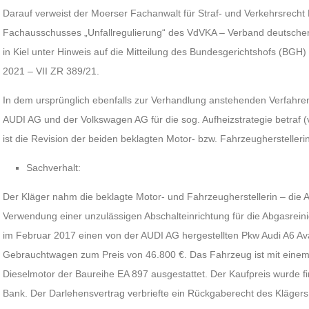
Darauf verweist der Moerser Fachanwalt für Straf- und Verkehrsrecht B
Fachausschusses „Unfallregulierung“ des VdVKA – Verband deutscher 
in Kiel unter Hinweis auf die Mitteilung des Bundesgerichtshofs (BGH
2021 – VII ZR 389/21.
In dem ursprünglich ebenfalls zur Verhandlung anstehenden Verfahren
AUDI AG und der Volkswagen AG für die sog. Aufheizstrategie betraf (v
ist die Revision der beiden beklagten Motor- bzw. Fahrzeugherstell
Sachverhalt:
Der Kläger nahm die beklagte Motor- und Fahrzeugherstellerin – di
Verwendung einer unzulässigen Abschalteinrichtung für die Abgasrein
im Februar 2017 einen von der AUDI AG hergestellten Pkw Audi A6 Ava
Gebrauchtwagen zum Preis von 46.800 €. Das Fahrzeug ist mit einem
Dieselmotor der Baureihe EA 897 ausgestattet. Der Kaufpreis wurde fi
Bank. Der Darlehensvertrag verbriefte ein Rückgaberecht des Klägers