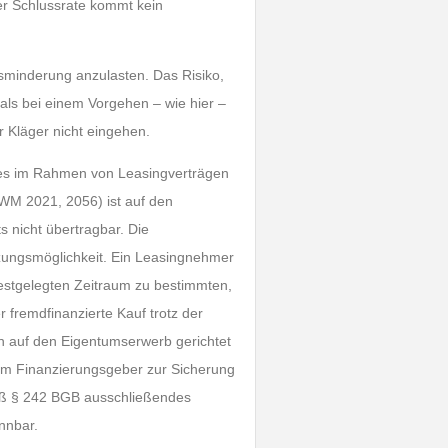
er Schlussrate kommt kein
sminderung anzulasten. Das Risiko,
als bei einem Vorgehen – wie hier –
Kläger nicht eingehen.
es im Rahmen von Leasingverträgen
 WM 2021, 2056) ist auf den
 nicht übertragbar. Die
zungsmöglichkeit. Ein Leasingnehmer
 festgelegten Zeitraum zu bestimmten,
fremdfinanzierte Kauf trotz der
in auf den Eigentumserwerb gerichtet
dem Finanzierungsgeber zur Sicherung
äß § 242 BGB ausschließendes
ennbar.