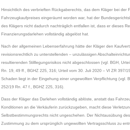
Hinsichtlich des verbrieften Rückgaberechts, das dem Kläger bei der 
Fahrzeugkaufpreises eingeräumt worden war, hat der Bundesgerichts
des Klägers nicht dadurch nachträglich entfallen ist, dass er dieses 
Finanzierungsdarlehen vollständig abgelöst hat.
Nach der allgemeinen Lebenserfahrung hätte der Kläger den Kaufvertr
revisionsrechtlich zu unterstellenden – unzulässigen Abschalteinrich
resultierenden Stilllegungsrisikos nicht abgeschlossen (vgl. BGH, Urt
Rn. 19, 49 ff., BGHZ 225, 316; Urteil vom 30. Juli 2020 – VI ZR 397/
Schaden liegt in der Eingehung einer ungewollten Verpflichtung (vgl.
252/19 Rn. 47 f., BGHZ 225, 316).
Dass der Kläger das Darlehen vollständig ablöste, anstatt das Fahrz
Konditionen an die Verkäuferin zurückzugeben, macht diese Verletzung
Selbstbestimmungsrechts nicht ungeschehen. Der Nichtausübung des 
Zustimmung zu dem ursprünglich ungewollten Vertragsschluss zu entn