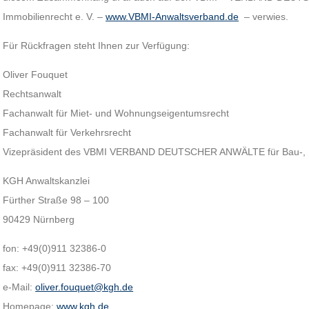
Immobilienrecht e. V. –
www.VBMI-Anwaltsverband.de
– verwies.
Für Rückfragen steht Ihnen zur Verfügung:
Oliver Fouquet
Rechtsanwalt
Fachanwalt für Miet- und Wohnungseigentumsrecht
Fachanwalt für Verkehrsrecht
Vizepräsident des VBMI VERBAND DEUTSCHER ANWÄLTE für Bau-, Mie
KGH Anwaltskanzlei
Fürther Straße 98 – 100
90429 Nürnberg
fon: +49(0)911 32386-0
fax: +49(0)911 32386-70
e-Mail:
oliver.fouquet@kgh.de
Homepage:
www.kgh.de