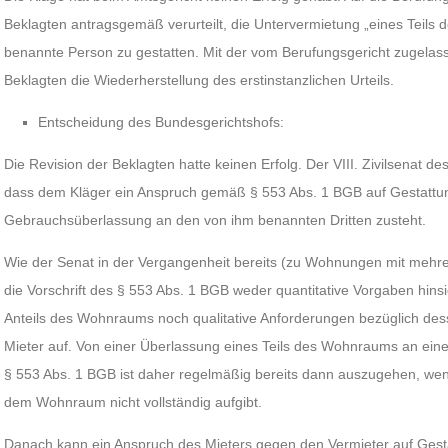
Beklagten antragsgemäß verurteilt, die Untervermietung „eines Teils
benannte Person zu gestatten. Mit der vom Berufungsgericht zugelas
Beklagten die Wiederherstellung des erstinstanzlichen Urteils.
Entscheidung des Bundesgerichtshofs:
Die Revision der Beklagten hatte keinen Erfolg. Der VIII. Zivilsenat d
dass dem Kläger ein Anspruch gemäß § 553 Abs. 1 BGB auf Gestattung 
Gebrauchsüberlassung an den von ihm benannten Dritten zusteht.
Wie der Senat in der Vergangenheit bereits (zu Wohnungen mit mehrer
die Vorschrift des § 553 Abs. 1 BGB weder quantitative Vorgaben hins
Anteils des Wohnraums noch qualitative Anforderungen bezüglich des
Mieter auf. Von einer Überlassung eines Teils des Wohnraums an einen
§ 553 Abs. 1 BGB ist daher regelmäßig bereits dann auszugehen, w
dem Wohnraum nicht vollständig aufgibt.
Danach kann ein Anspruch des Mieters gegen den Vermieter auf Ges