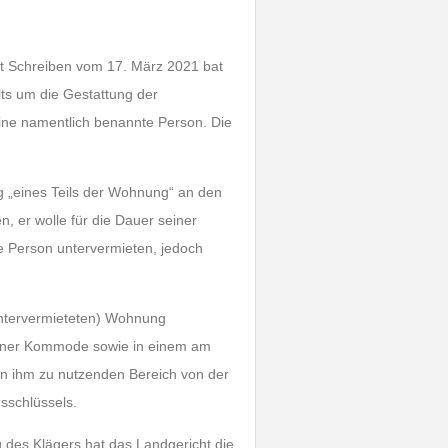
it Schreiben vom 17. März 2021 bat
lts um die Gestattung der
ne namentlich benannte Person. Die
g „eines Teils der Wohnung“ an den
, er wolle für die Dauer seiner
e Person untervermieten, jedoch
(untervermieteten) Wohnung
einer Kommode sowie in einem am
on ihm zu nutzenden Bereich von der
sschlüssels.
g des Klägers hat das Landgericht die