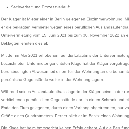
Sachverhalt und Prozessverlauf:
Der Kläger ist Mieter einer in Berlin gelegenen Einzimmerwohnung. M
er die beklagten Vermieter wegen eines beruflichen Auslandsaufentha
Untervermietung vom 15. Juni 2021 bis zum 30. November 2022 an ei
Beklagten lehnten dies ab.
Mit der im Mai 2021 erhobenen, auf die Erlaubnis der Untervermietun
bezeichneten Untermieter gerichteten Klage hat der Kläger vorgetragen
berufsbedingten Abwesenheit einen Teil der Wohnung an die benannt
persönliche Gegenstände weiter in der Wohnung lagern.
Während seines Auslandaufenthalts lagerte der Kläger seine in der 
verbliebenen persönlichen Gegenstände dort in einem Schrank und 
Ende des Flurs gelegenen, durch einen Vorhang abgetrennten, nur v
Größe eines Quadratmeters. Ferner blieb er im Besitz eines Wohnung
Die Klage hat beim Amtsgericht keinen Erfolg gehabt. Auf die Berufun