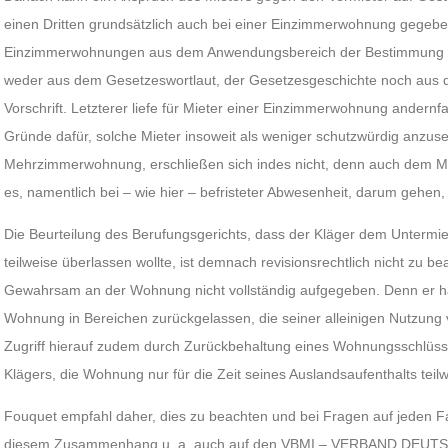
einen Dritten grundsätzlich auch bei einer Einzimmerwohnung gegebe
Einzimmerwohnungen aus dem Anwendungsbereich der Bestimmung de
weder aus dem Gesetzeswortlaut, der Gesetzesgeschichte noch aus
Vorschrift. Letzterer liefe für Mieter einer Einzimmerwohnung andernfa
Gründe dafür, solche Mieter insoweit als weniger schutzwürdig anzuse
Mehrzimmerwohnung, erschließen sich indes nicht, denn auch dem M
es, namentlich bei – wie hier – befristeter Abwesenheit, darum gehen
Die Beurteilung des Berufungsgerichts, dass der Kläger dem Unterm
teilweise überlassen wollte, ist demnach revisionsrechtlich nicht zu b
Gewahrsam an der Wohnung nicht vollständig aufgegeben. Denn er ha
Wohnung in Bereichen zurückgelassen, die seiner alleinigen Nutzung 
Zugriff hierauf zudem durch Zurückbehaltung eines Wohnungsschlüssels
Klägers, die Wohnung nur für die Zeit seines Auslandsaufenthalts teil
Fouquet empfahl daher, dies zu beachten und bei Fragen auf jeden Fal
diesem Zusammenhang u. a. auch auf den VBMI – VERBAND DEUTS