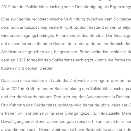
2019 hat der Solidaritätszuschlag seine Rechtfertigung als Ergänzung
Eine zwingende rechtstechnische Verbindung zwischen dem Solidarpak
dem Solidaritätszuschlag besteht nicht. Zudem bestand in den Streitj
wiedervereinigungsbedingter Finanzbedarf des Bundes. Der Gesetzg
auf diesen fortbestehenden Bedarf, der unter anderem im Bereich de
Arbeitsmarkts gegeben war, hingewiesen. Er hat weiterhin schlüssig 
dem ab 2021 fortgeführten Solidaritätszuschlag zukünftig die fortbe
Kosten nicht decken werden.
Dass sich diese Kosten im Laufe der Zeit weiter verringern werden, 
Jahr 2021 in Kraft tretenden Beschränkung des Solidaritätszuschlag
und der damit verbundenen Reduzierung des Aufkommens in Rechnung
Rückführung des Solidaritätszuschlags wird daher deutlich, dass der
erheben will, sondern nur für eine Übergangszeit. Ein finanzieller Me
Bewältigung einer Generationenaufgabe resultiert, kann auch für ein
anzuerkennen sein. Dieser Zeitraum ist beim Solidaritätszuschlag jede