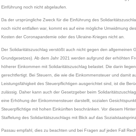
Einführung noch nicht abgelaufen.
Da der ursprüngliche Zweck für die Einführung des Solidaritätszusch
noch nicht entfallen war, kommt es auf eine mögliche Umwidmung des
Kosten der Coronapandemie oder des Ukraine-Krieges nicht an.
Der Solidaritätszuschlag verstößt auch nicht gegen den allgemeinen Gl
Grundgesetzes). Ab dem Jahr 2021 werden aufgrund der erhöhten Fre
höherer Einkommen mit Solidaritätszuschlag belastet. Die darin liege
gerechtfertigt. Bei Steuern, die wie die Einkommensteuer und damit au
Leistungsfähigkeit des Steuerpflichtigen ausgerichtet sind, ist die Ber
zulässig. Daher kann auch der Gesetzgeber beim Solidaritätszuschlag,
eine Erhöhung der Einkommensteuer darstellt, sozialen Gesichtspun
Steuerpflichtige mit hohen Einkünften beschränken. Vor diesem Hinte
Staffelung des Solidaritätszuschlags mit Blick auf das Sozialstaatspri
Passau empfahl, dies zu beachten und bei Fragen auf jeden Fall Rech