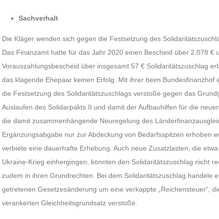
Sachverhalt
Die Kläger wenden sich gegen die Festsetzung des Solidaritätszusch
Das Finanzamt hatte für das Jahr 2020 einen Bescheid über 2.078 € 
Vorauszahlungsbescheid über insgesamt 57 € Solidaritätszuschlag erl
das klagende Ehepaar keinen Erfolg. Mit ihrer beim Bundesfinanzhof e
die Festsetzung des Solidaritätszuschlags verstoße gegen das Grundge
Auslaufen des Solidarpakts II und damit der Aufbauhilfen für die neu
die damit zusammenhängende Neuregelung des Länderfinanzausgleichs
Ergänzungsabgabe nur zur Abdeckung von Bedarfsspitzen erhoben w
verbiete eine dauerhafte Erhebung. Auch neue Zusatzlasten, die et
Ukraine-Krieg einhergingen, könnten den Solidaritätszuschlag nicht re
zudem in ihren Grundrechten. Bei dem Solidaritätszuschlag handele es 
getretenen Gesetzesänderung um eine verkappte „Reichensteuer“, d
verankerten Gleichheitsgrundsatz verstoße.