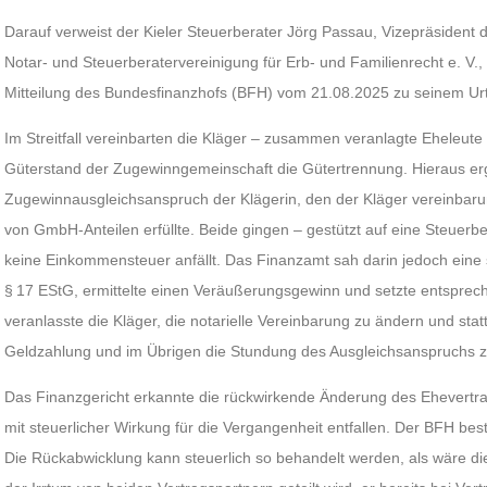
Darauf verweist der Kieler Steuerberater Jörg Passau, Vizepräsiden
Notar- und Steuerberatervereinigung für Erb- und Familienrecht e. V., 
Mitteilung des Bundesfinanzhofs (BFH) vom 21.08.2025 zu seinem Urt
Im Streitfall vereinbarten die Kläger – zusammen veranlagte Eheleut
Güterstand der Zugewinngemeinschaft die Gütertrennung. Hieraus erg
Zugewinnausgleichsanspruch der Klägerin, den der Kläger vereinba
von GmbH-Anteilen erfüllte. Beide gingen – gestützt auf eine Steuerb
keine Einkommensteuer anfällt. Das Finanzamt sah darin jedoch eine
§ 17 EStG, ermittelte einen Veräußerungsgewinn und setzte entsprec
veranlasste die Kläger, die notarielle Vereinbarung zu ändern und stat
Geldzahlung und im Übrigen die Stundung des Ausgleichsanspruchs z
Das Finanzgericht erkannte die rückwirkende Änderung des Ehevertr
mit steuerlicher Wirkung für die Vergangenheit entfallen. Der BFH best
Die Rückabwicklung kann steuerlich so behandelt werden, als wäre die