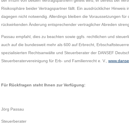
der Irrtum von beiden Vertragspartnern geteilt wird, er bereits bei Ver
Risikosphäre beider Vertragspartner fällt. Ein ausdrücklicher Hinweis i
dagegen nicht notwendig. Allerdings bleiben die Voraussetzungen für 
rückwirkenden Änderung entsprechender vertraglicher Abreden streng
Passau empfahl, dies zu beachten sowie ggfs. rechtlichen und steuerli
auch auf die bundesweit mehr als 600 auf Erbrecht, Erbschaftsteuerr
spezialisierten Rechtsanwälte und Steuerberater der DANSEF Deutsch
Steuerberatervereinigung für Erb- und Familienrecht e. V.,
www.danse
Für Rückfragen steht Ihnen zur Verfügung:
Jörg Passau
Steuerberater