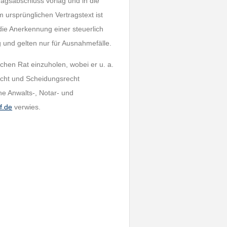
tragsabschluss vorlag und in die
m ursprünglichen Vertragstext ist
die Anerkennung einer steuerlich
 und gelten nur für Ausnahmefälle.
chen Rat einzuholen, wobei er u. a.
echt und Scheidungsrecht
e Anwalts-, Notar- und
f.de
verwies.