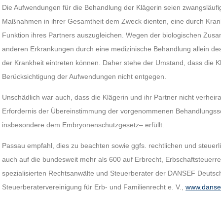
Die Aufwendungen für die Behandlung der Klägerin seien zwangsläufig 
Maßnahmen in ihrer Gesamtheit dem Zweck dienten, eine durch Krankh
Funktion ihres Partners auszugleichen. Wegen der biologischen Zu
anderen Erkrankungen durch eine medizinische Behandlung allein des
der Krankheit eintreten können. Daher stehe der Umstand, dass die Kl
Berücksichtigung der Aufwendungen nicht entgegen.
Unschädlich war auch, dass die Klägerin und ihr Partner nicht verheir
Erfordernis der Übereinstimmung der vorgenommenen Behandlungsschri
insbesondere dem Embryonenschutzgesetz– erfüllt.
Passau empfahl, dies zu beachten sowie ggfs. rechtlichen und steuerli
auch auf die bundesweit mehr als 600 auf Erbrecht, Erbschaftsteuerr
spezialisierten Rechtsanwälte und Steuerberater der DANSEF Deutsch
Steuerberatervereinigung für Erb- und Familienrecht e. V.,
www.danse