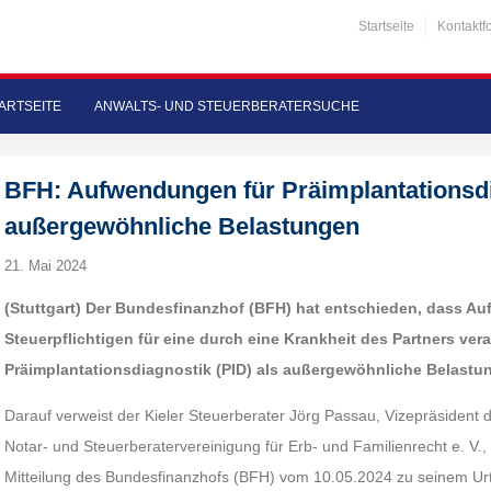
Startseite
Kontaktf
ARTSEITE
ANWALTS- UND STEUERBERATERSUCHE
BFH: Aufwendungen für Präimplantationsdi
außergewöhnliche Belastungen
21. Mai 2024
(Stuttgart)
Der Bundesfinanzhof (BFH) hat entschieden, dass A
Steuerpflichtigen für eine durch eine Krankheit des Partners ver
Präimplantationsdiagnostik (PID) als außergewöhnliche Belastu
Darauf verweist der Kieler Steuerberater Jörg Passau, Vizepräsiden
Notar- und Steuerberatervereinigung für Erb- und Familienrecht e. V., 
Mitteilung des Bundesfinanzhofs (BFH) vom 10.05.2024 zu seinem Urt