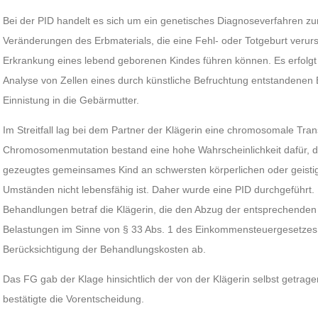
Bei der PID handelt es sich um ein genetisches Diagnoseverfahren zur
Veränderungen des Erbmaterials, die eine Fehl- oder Totgeburt verur
Erkrankung eines lebend geborenen Kindes führen können. Es erfolgt 
Analyse von Zellen eines durch künstliche Befruchtung entstandenen
Einnistung in die Gebärmutter.
Im Streitfall lag bei dem Partner der Klägerin eine chromosomale Tran
Chromosomenmutation bestand eine hohe Wahrscheinlichkeit dafür, d
gezeugtes gemeinsames Kind an schwersten körperlichen oder geisti
Umständen nicht lebensfähig ist. Daher wurde eine PID durchgeführt. 
Behandlungen betraf die Klägerin, die den Abzug der entsprechende
Belastungen im Sinne von § 33 Abs. 1 des Einkommensteuergesetzes 
Berücksichtigung der Behandlungskosten ab.
Das FG gab der Klage hinsichtlich der von der Klägerin selbst getra
bestätigte die Vorentscheidung.