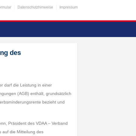
ormular
Datenschutzhinweise
Impressum
ung des
r darf die Leistung in einer
ingungen (AGB) enthält, grundsätzlich
werbsminderungsrente bezieht und
 Henn, Präsident des VDAA – Verband
s auf die Mitteilung des