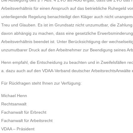
Die Auslegung des § 7 Abs. 4 ZVO als AGB ergab, dass die ZVO das 
Arbeitsverhältnis für einen Anspruch auf das betriebliche Ruhegeld vor
unterliegende Regelung benachteiligt den Kläger auch nicht unang
Treu und Glauben. Es ist im Grundsatz nicht unzumutbar, die Zahlung e
davon abhängig zu machen, dass eine gesetzliche Erwerbsminderungs
Arbeitsverhältnis beendet ist. Unter Berücksichtigung der wechselseit
unzumutbarer Druck auf den Arbeitnehmer zur Beendigung seines Arbe
Henn empfahl, die Entscheidung zu beachten und in Zweifelsfällen rec
a. dazu auch auf den VDAA-Verband deutscher ArbeitsrechtsAnwälte e
Für Rückfragen steht Ihnen zur Verfügung:
Michael Henn
Rechtsanwalt
Fachanwalt für Erbrecht
Fachanwalt für Arbeitsrecht
VDAA – Präsident