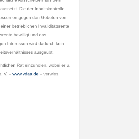
rechtliche Ausscheiden aus dem
aussetzt. Die der Inhaltskontrolle
emessen entgegen den Geboten von
iner betrieblichen Invaliditätsrente
rente bewilligt und das
igen Interessen wird dadurch kein
itsverhältnisses ausgeübt.
htlichen Rat einzuholen, wobei er u.
. V. –
www.vdaa.de
– verwies
.