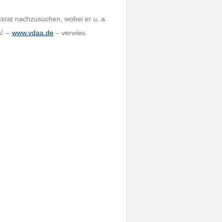
tsrat nachzusuchen, wobei er u. a.
V. –
www.vdaa.de
– verwies.