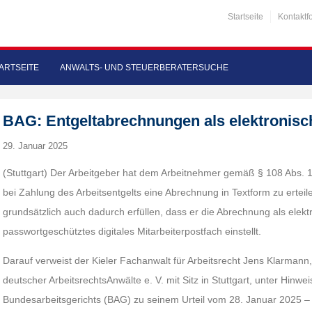
Startseite
Kontaktf
ARTSEITE
ANWALTS- UND STEUERBERATERSUCHE
BAG: Entgeltabrechnungen als elektronis
29. Januar 2025
(Stuttgart) Der Arbeitgeber hat dem Arbeitnehmer gemäß § 108 Abs
bei Zahlung des Arbeitsentgelts eine Abrechnung in Textform zu erteil
grundsätzlich auch dadurch erfüllen, dass er die Abrechnung als elek
passwortgeschütztes digitales Mitarbeiterpostfach einstellt.
Darauf verweist der Kieler Fachanwalt für Arbeitsrecht Jens Klarman
deutscher ArbeitsrechtsAnwälte e. V. mit Sitz in Stuttgart, unter Hinwei
Bundesarbeitsgerichts (BAG) zu seinem Urteil vom 28. Januar 2025 –