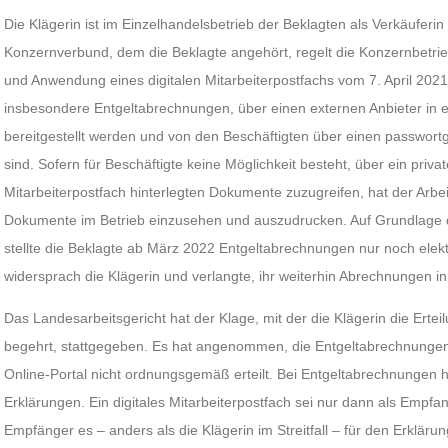
Die Klägerin ist im Einzelhandelsbetrieb der Beklagten als Verkäuferin
Konzernverbund, dem die Beklagte angehört, regelt die Konzernbetri
und Anwendung eines digitalen Mitarbeiterpostfachs vom 7. April 202
insbesondere Entgeltabrechnungen, über einen externen Anbieter in ei
bereitgestellt werden und von den Beschäftigten über einen passwortg
sind. Sofern für Beschäftigte keine Möglichkeit besteht, über ein priva
Mitarbeiterpostfach hinterlegten Dokumente zuzugreifen, hat der Arbe
Dokumente im Betrieb einzusehen und auszudrucken. Auf Grundlage 
stellte die Beklagte ab März 2022 Entgeltabrechnungen nur noch elek
widersprach die Klägerin und verlangte, ihr weiterhin Abrechnungen i
Das Landesarbeitsgericht hat der Klage, mit der die Klägerin die Erte
begehrt, stattgegeben. Es hat angenommen, die Entgeltabrechnungen s
Online-Portal nicht ordnungsgemäß erteilt. Bei Entgeltabrechnungen 
Erklärungen. Ein digitales Mitarbeiterpostfach sei nur dann als Empf
Empfänger es – anders als die Klägerin im Streitfall – für den Erklä